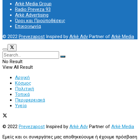
Arkè Media Group
Radio Preveza 93
Arkè Advertising
Όροι και Προϋποθέσεις
Επικοινωνία
© 2022
Prevezapost
Inspired by
Arkè Adv
Partner of
Arkè Media
No Result
View All Result
Αρχική
Κόσμος
Πολιτική
Τοπικά
Περιφερειακά
Υγεία
© 2022
Prevezapost
Inspired by
Arkè Adv
Partner of
Arkè Media
Εμείς και οι συνεργάτες μας αποθηκεύουμε ή έχουμε πρόσβαση