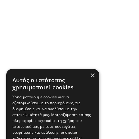
×
Αυτός ο ιστότοπος
χρησιμοποιεί cookies
Χρησιμοποιούμε cookies για να
εξατομικεύσουμε το περιεχόμενο, τις
διαφημίσεις και να αναλύσουμε την
επισκεψιμότητά μας. Μοιραζόμαστε επίσης
πληροφορίες σχετικά με τη χρήση του
ιστότοπού μας με τους συνεργάτες
διαφήμισης και ανάλυσης, οι οποίοι
ενδέχεται να τις συνδυάσουν με άλλες