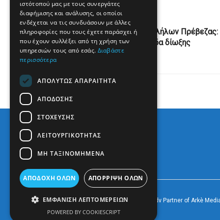
ιστότοπού μας με τους συνεργάτες
διαφήμισης και ανάλυσης, οι οποίοι
Previous Post
ενδέχεται να τις συνδυάσουν με άλλες
Ένωση αστυνομικών υπαλλήλων Πρέβεζας:
πληροφορίες που τους έχετε παράσχει ή
που έχουν συλλέξει από τη χρήση των
Συγχαρητήρια για την ομάδα δίωξης
υπηρεσιών τους από εσάς.
Διαβάστε
ναρκωτικών
περισσότερα
ΑΠΟΛΎΤΩΣ ΑΠΑΡΑΊΤΗΤΑ
ΑΠΌΔΟΣΗΣ
ΣΤΌΧΕΥΣΗΣ
ΛΕΙΤΟΥΡΓΙΚΌΤΗΤΑΣ
ΜΗ ΤΑΞΙΝΟΜΗΜΈΝΑ
ΑΠΟΔΟΧΉ ΌΛΩΝ
ΑΠΌΡΡΙΨΗ ΌΛΩΝ
ΕΜΦΆΝΙΣΗ ΛΕΠΤΟΜΕΡΕΙΏΝ
© 2022
Prevezapost
Inspired by
Arkè Adv
Partner of
Arkè Medi
POWERED BY COOKIESCRIPT