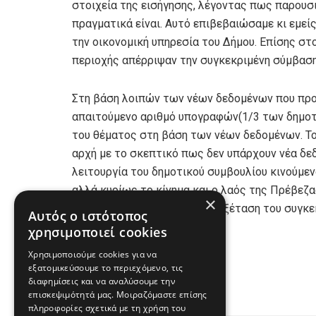
στοιχεία της εισήγησης, λέγοντας πως παρουσ
πραγματικά είναι. Αυτό επιβεβαιώσαμε κι εμε
την οικονομική υπηρεσία του Δήμου. Επίσης στ
περιοχής απέρριψαν την συγκεκριμένη σύμβαση
Στη βάση λοιπών των νέων δεδομένων που προ
απαιτούμενο αριθμό υπογραφών(1/3 των δημοτ
του θέματος στη βάση των νέων δεδομένων. Το
αρχή με το σκεπτικό πως δεν υπάρχουν νέα δεδ
λειτουργία του δημοτικού συμβουλίου κινούμεν
αλλά κυρίως το κίνημα και ο λαός της Πρέβεζ
×
συμφέροντα τόσο την επανεξέταση του συγκεκ
Αυτός ο ιστότοπος
του Δημοτικού συμβουλίου.
χρησιμοποιεί cookies
Χρησιμοποιούμε cookies για να
12/07/20
εξατομικεύσουμε το περιεχόμενο, τις
διαφημίσεις και να αναλύσουμε την
επισκεψιμότητά μας. Μοιραζόμαστε επίσης
πληροφορίες σχετικά με τη χρήση του