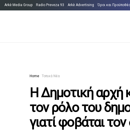
Arkè Media Group
Radio Preveza 93
Arkè Advertising
Όροι και Προϋποθέ
Home
Τοπικά Νέα
Η Δημοτική αρχή κ
τον ρόλο του δημ
γιατί φοβάται τον