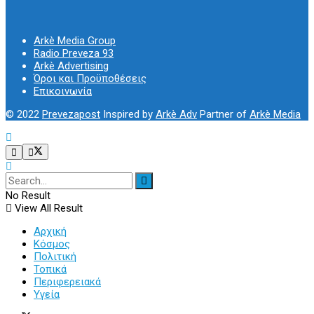
Arkè Media Group
Radio Preveza 93
Arkè Advertising
Όροι και Προϋποθέσεις
Επικοινωνία
© 2022
Prevezapost
Inspired by
Arkè Adv
Partner of
Arkè Media
No Result
View All Result
Αρχική
Κόσμος
Πολιτική
Τοπικά
Περιφερειακά
Υγεία