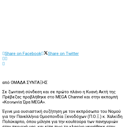
Share on Facebook
Share on Twitter
από
ΟΜΑΔΑ ΣΥΝΤΑΞΗΣ
Σε ζωντανή σύνδεση και σε πρώτο πλάνο η Kυανή Aκτή της
Πρέβεζας προβλήθηκε στο MEGA Channel και στην εκπομπή
«Κοινωνία Ώρα MEGA».
Έγινε μια ουσιαστική συζήτηση με τον εκπρόσωπο του Νομού
για την Πανελλήνια Ομοσπονδία Ξενοδόχων (Π.Ο.Ξ.) κ. Χαλκίδη
Πολύκαρπο, όπου μίλησε για την κουλτούρα των πανηγυριών
στην περιοχή μας, και είπε πως το κλαρίνο γεννήθηκε στην