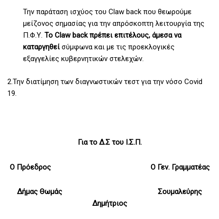
Την παράταση ισχύος του Claw back που θεωρούμε
μείζονος σημασίας για την απρόσκοπτη λειτουργία της
Π.Φ.Υ.
Το Claw back πρέπει επιτέλους, άμεσα να
καταργηθεί
σύμφωνα και με τις προεκλογικές
εξαγγελίες κυβερνητικών στελεχών.
2.Την διατίμηση των διαγνωστικών τεστ για την νόσο Covid
19.
Για το Δ.Σ του Ι.Σ.Π.
Ο Πρόεδρος Ο Γεν. Γραμματέας
Δήμας Θωμάς Σουμαλεύρης
Δημήτριος