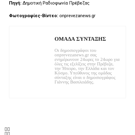
Πηγή:
Δημοτική Ραδιοφωνία Πρέβεζας
Φωτογραφίες-Βίντεο:
onprevezanews.gr
ΟΜΑΔΑ ΣΥΝΤΑΞΗΣ
Οι δημοσιογράφοι του
onprevezanews.gr σας
ενημέρωνουν 24ωρες το 24ωρο για
όλες τις εξελίξεις στην Πρέβεζα,
την Ήπειρο, την Ελλάδα και τον
Κόσμο. Υπεύθυνος της ομάδας
σύνταξης είναι ο δημοσιογράφος
Γιάννης Βασιλειάδης.