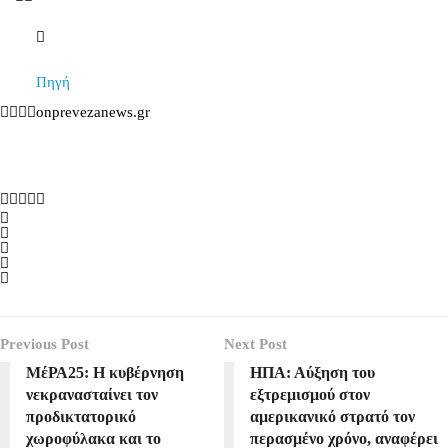
Πηγή
onprevezanews.gr
Previous Post
Next Post
ΜέΡΑ25: Η κυβέρνηση
ΗΠΑ: Αύξηση του
νεκρανασταίνει τον
εξτρεμισμού στον
προδικτατορικό
αμερικανικό στρατό τον
χωροφύλακα και το
περασμένο χρόνο, αναφέρει