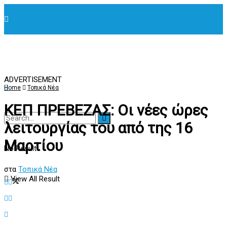
ADVERTISEMENT
Home
Τοπικά Νέα
ΚΕΠ ΠΡΕΒΕΖΑΣ: Οι νέες ώρες
λειτουργίας του από της 16
Μαρτίου
No Result
στα
Τοπικά Νέα
View All Result