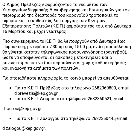
Ο Δήμος Πρέβεζας εφαρμόζοντας τα νέα μέτρα των
Υπουργείων Ψηφιακής Διακυβέρνησης και Εσωτερικών για τον
περιορισμό της διασποράς του κορονοϊού τροποποιεί το
ωράριο και το καθεστώς λειτουργίας των Κέντρων
Εξυπηρέτησης Πολιτών (Κ.Ε.Π.) αρμοδιότητάς του, από Δευτέρα
16 Μαρτίου και μέχρι νεωτέρας .
Πιο συγκεκριμένα τα Κ.Ε.Π. θα λειτουργούν από Δευτέρα έως
Παρασκευή, με ωράριο 7.30 πμ έως 15.00 μμ, ενώ η προσέλευση
θα γίνεται κατόπιν τηλεφωνικής προσυνεννόησης (ραντεβού),
ώστε να αποφεύγονται οι άσκοπες μετακινήσεις και ο
συνωστισμός και να διεκπεραιώνονται χωρίς καθυστερήσεις
και αναμονή τα αιτήματα των πολιτών .
Για οποιαδήποτε πληροφορία το κοινό μπορεί να απευθύνεται:
Για το Κ.Ε.Π. Πρέβεζας στο τηλέφωνο 2682360800, emaill
d.prevezis@kep.gov.gr
Για το Κ.Ε.Π. Λούρου στο τηλέφωνο 2682360521,email
d.lourou@kep.gov.gr
Για το Κ.Ε.Π. Ζαλόγγου στο τηλέφωνο 2682360445,email
d.zalogou@kep.gov.gr.