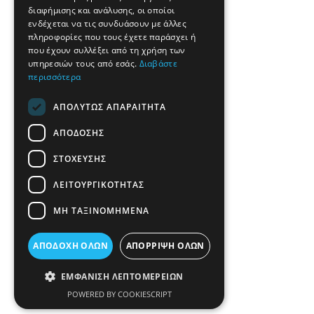
διαφήμισης και ανάλυσης, οι οποίοι
ενδέχεται να τις συνδυάσουν με άλλες
πληροφορίες που τους έχετε παράσχει ή
που έχουν συλλέξει από τη χρήση των
υπηρεσιών τους από εσάς.
Διαβάστε
περισσότερα
ΑΠΟΛΎΤΩΣ ΑΠΑΡΑΊΤΗΤΑ
ΑΠΌΔΟΣΗΣ
ΣΤΌΧΕΥΣΗΣ
ΛΕΙΤΟΥΡΓΙΚΌΤΗΤΑΣ
ΜΗ ΤΑΞΙΝΟΜΗΜΈΝΑ
ΑΠΟΔΟΧΉ ΌΛΩΝ
ΑΠΌΡΡΙΨΗ ΌΛΩΝ
ΕΜΦΆΝΙΣΗ ΛΕΠΤΟΜΕΡΕΙΏΝ
POWERED BY COOKIESCRIPT