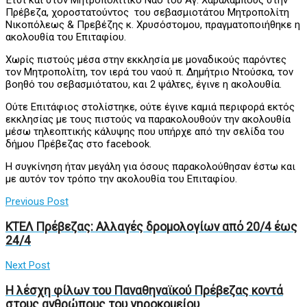
Έτσι και στον Μητροπολιτικό Ναό του Αγ. Χαραλάμπους στην
Πρέβεζα, χοροστατούντος του σεβασμιοτάτου Μητροπολίτη
Νικοπόλεως & Πρεβέζης κ. Χρυσόστομου, πραγματοποιήθηκε η
ακολουθία του Επιταφίου.
Χωρίς πιστούς μέσα στην εκκλησία με μοναδικούς παρόντες
τον Μητροπολίτη, τον ιερά του ναού π. Δημήτριο Ντούσκα, τον
βοηθό του σεβασμιότατου, και 2 ψάλτες, έγινε η ακολουθία.
Ούτε Επιτάφιος στολίστηκε, ούτε έγινε καμιά περιφορά εκτός
εκκλησίας με τους πιστούς να παρακολουθούν την ακολουθία
μέσω τηλεοπτικής κάλυψης που υπήρχε από την σελίδα του
δήμου Πρέβεζας στο facebook.
Η συγκίνηση ήταν μεγάλη για όσους παρακολούθησαν έστω και
με αυτόν τον τρόπο την ακολουθία του Επιταφίου.
Previous Post
ΚΤΕΛ Πρέβεζας: Αλλαγές δρομολογίων από 20/4 έως
24/4
Next Post
Η λέσχη φίλων του Παναθηναϊκού Πρέβεζας κοντά
στους ανθρώπους του γηροκομείου