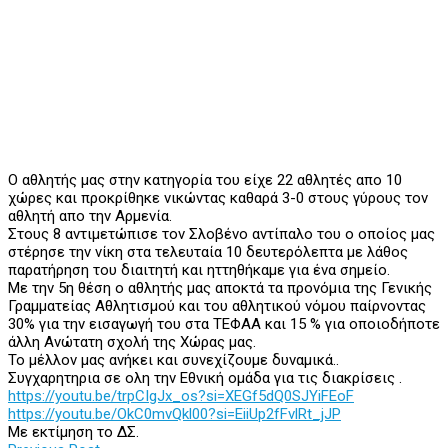
Ο αθλητής μας στην κατηγορία του είχε 22 αθλητές απο 10
χώρες και προκρίθηκε νικώντας καθαρά 3-0 στους γύρους τον
αθλητή απο την Αρμενία.
Στους 8 αντιμετώπισε τον Σλοβένο αντίπαλο του ο οποίος μας
στέρησε την νίκη στα τελευταία 10 δευτερόλεπτα με λάθος
παρατήρηση του διαιτητή και ηττηθήκαμε για ένα σημείο.
Με την 5η θέση ο αθλητής μας αποκτά τα προνόμια της Γενικής
Γραμματείας Αθλητισμού και του αθλητικού νόμου παίρνοντας
30% για την εισαγωγή του στα ΤΕΦΑΑ και 15 % για οποιοδήποτε
άλλη Ανώτατη σχολή της Χώρας μας.
Το μέλλον μας ανήκει και συνεχίζουμε δυναμικά..
Συγχαρητηρια σε ολη την Εθνική ομάδα για τις διακρίσεις .
https://youtu.be/trpCIgJx_os?
si=XEGf5dQ0SJYiFEoF
https://youtu.be/OkC0mvQkl00?
si=EiiUp2fFvlRt_jJP
Με εκτίμηση το ΔΣ.