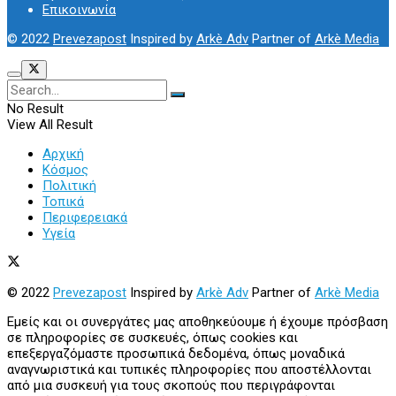
Επικοινωνία
© 2022
Prevezapost
Inspired by
Arkè Adv
Partner of
Arkè Media
No Result
View All Result
Αρχική
Κόσμος
Πολιτική
Τοπικά
Περιφερειακά
Υγεία
© 2022
Prevezapost
Inspired by
Arkè Adv
Partner of
Arkè Media
Εμείς και οι συνεργάτες μας αποθηκεύουμε ή έχουμε πρόσβαση
σε πληροφορίες σε συσκευές, όπως cookies και
επεξεργαζόμαστε προσωπικά δεδομένα, όπως μοναδικά
αναγνωριστικά και τυπικές πληροφορίες που αποστέλλονται
από μια συσκευή για τους σκοπούς που περιγράφονται