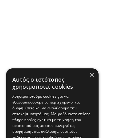
×
Αυτός ο ιστότοπος
χρησιμοποιεί cookies
Χρησιμοποιούμε cookies για να
εξατομικεύσουμε το περιεχόμενο, τις
διαφημίσεις και να αναλύσουμε την
επισκεψιμότητά μας. Μοιραζόμαστε επίσης
πληροφορίες σχετικά με τη χρήση του
ιστότοπού μας με τους συνεργάτες
διαφήμισης και ανάλυσης, οι οποίοι
ενδέχεται να τις συνδυάσουν με άλλες