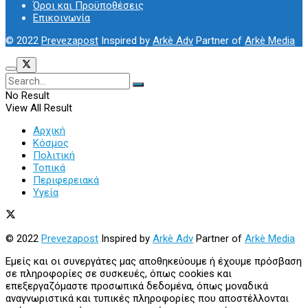
Όροι και Προϋποθέσεις
Επικοινωνία
© 2022
Prevezapost
Inspired by
Arkè Adv
Partner of
Arkè Media
No Result
View All Result
Αρχική
Κόσμος
Πολιτική
Τοπικά
Περιφερειακά
Υγεία
© 2022
Prevezapost
Inspired by
Arkè Adv
Partner of
Arkè Media
Εμείς και οι συνεργάτες μας αποθηκεύουμε ή έχουμε πρόσβαση
σε πληροφορίες σε συσκευές, όπως cookies και
επεξεργαζόμαστε προσωπικά δεδομένα, όπως μοναδικά
αναγνωριστικά και τυπικές πληροφορίες που αποστέλλονται