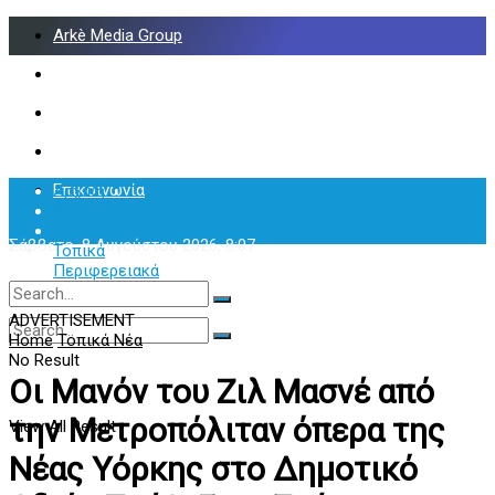
Arkè Media Group
Radio Preveza 93
Arkè Advertising
Όροι και Προϋποθέσεις
Επικοινωνία
Αρχική
Κόσμος
Πολιτική
Σάββατο, 8 Αυγούστου 2026, 8:07
Τοπικά
Περιφερειακά
Υγεία
ADVERTISEMENT
Home
Τοπικά Νέα
No Result
No Result
View All Result
Οι Μανόν του Ζιλ Μασνέ από
την Μετροπόλιταν όπερα της
View All Result
Νέας Υόρκης στο Δημοτικό