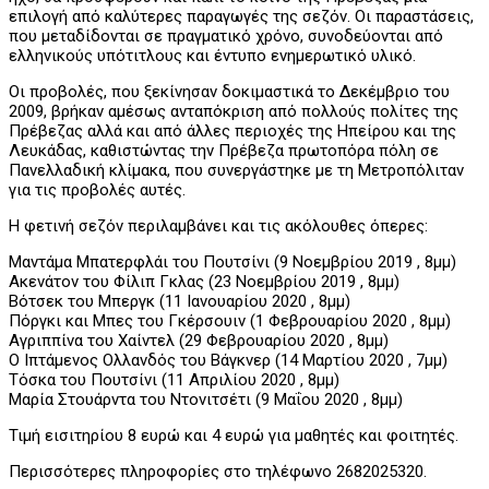
επιλογή από καλύτερες παραγωγές της σεζόν. Οι παραστάσεις,
που μεταδίδονται σε πραγματικό χρόνο, συνοδεύονται από
ελληνικούς υπότιτλους και έντυπο ενημερωτικό υλικό.
Οι προβολές, που ξεκίνησαν δοκιμαστικά το Δεκέμβριο του
2009, βρήκαν αμέσως ανταπόκριση από πολλούς πολίτες της
Πρέβεζας αλλά και από άλλες περιοχές της Ηπείρου και της
Λευκάδας, καθιστώντας την Πρέβεζα πρωτοπόρα πόλη σε
Πανελλαδική κλίμακα, που συνεργάστηκε με τη Μετροπόλιταν
για τις προβολές αυτές.
Η φετινή σεζόν περιλαμβάνει και τις ακόλουθες όπερες:
Μαντάμα Μπατερφλάι του Πουτσίνι (9 Νοεμβρίου 2019 , 8μμ)
Ακενάτον του Φίλιπ Γκλας (23 Νοεμβρίου 2019 , 8μμ)
Βότσεκ του Μπεργκ (11 Ιανουαρίου 2020 , 8μμ)
Πόργκι και Μπες του Γκέρσουιν (1 Φεβρουαρίου 2020 , 8μμ)
Αγριππίνα του Χαίντελ (29 Φεβρουαρίου 2020 , 8μμ)
Ο Ιπτάμενος Ολλανδός του Βάγκνερ (14 Μαρτίου 2020 , 7μμ)
Τόσκα του Πουτσίνι (11 Απριλίου 2020 , 8μμ)
Μαρία Στουάρντα του Ντονιτσέτι (9 Μαΐου 2020 , 8μμ)
Τιμή εισιτηρίου 8 ευρώ και 4 ευρώ για μαθητές και φοιτητές.
Περισσότερες πληροφορίες στο τηλέφωνο 2682025320.