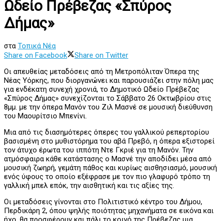
Ωδείο Πρέβεζας «Σπύρος
Δήμας»
στα
Τοπικά Νέα
Share on Facebook
Share on Twitter
Οι απευθείας μεταδόσεις από τη Μετροπόλιταν Όπερα της
Νέας Υόρκης, που διοργανώνει και παρουσιάζει στην πόλη μας
για ενδέκατη συνεχή χρονιά, το Δημοτικό Ωδείο Πρέβεζας
«Σπύρος Δήμας» συνεχίζονται το Σάββατο 26 Οκτωβρίου στις
8μμ. με την όπερα Μανόν του Ζιλ Μασνέ σε μουσική διεύθυνση
του Μαουρίτσιο Μπενίνι.
Μια από τις διασημότερες όπερες του γαλλικού ρεπερτορίου
βασισμένη στο μυθιστόρημα του αβά Πρεβό, η όπερα εξιστορεί
τον άτυχο έρωτα του ιππότη Ντε Γκριέ για τη Μανόν. Την
ατμόσφαιρα κάθε κατάστασης ο Μασνέ την αποδίδει μέσα από
μουσική ζωηρή, γεμάτη πάθος και κυρίως αισθησιασμό, μουσική
ενός ύφους το οποίο εξέφρασε με τον πιο γλαφυρό τρόπο τη
γαλλική μπελ επόκ, την αισθητική και τις αξίες της.
Οι μεταδόσεις γίνονται στο Πολιτιστικό κέντρο του Δήμου,
Περδικάρη 2, όπου ψηλής ποιότητας μηχανήματα σε εικόνα και
ήχο, θα προσφέρουν και πάλι το κοινό της Πρέβεζας μια