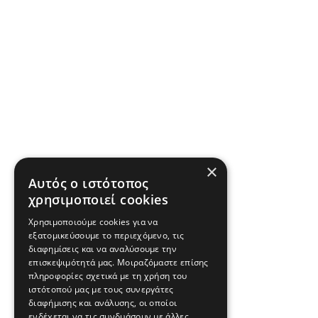
×
Αυτός ο ιστότοπος
χρησιμοποιεί cookies
Χρησιμοποιούμε cookies για να
εξατομικεύσουμε το περιεχόμενο, τις
διαφημίσεις και να αναλύσουμε την
επισκεψιμότητά μας. Μοιραζόμαστε επίσης
πληροφορίες σχετικά με τη χρήση του
ιστότοπού μας με τους συνεργάτες
διαφήμισης και ανάλυσης, οι οποίοι
ενδέχεται να τις συνδυάσουν με άλλες