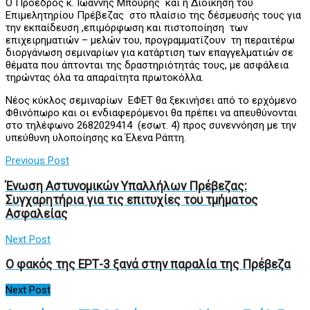
Ο Πρόεδρος κ. Ιωάννης Μπούρης και η Διοίκηση του
Επιμελητηρίου Πρέβεζας στο πλαίσιο της δέσμευσής τους για
την εκπαίδευση ,επιμόρφωση και πιστοποίηση των
επιχειρηματιών – μελών του, προγραμματίζουν τη περαιτέρω
διοργάνωση σεμιναρίων για κατάρτιση των επαγγελματιών σε
θέματα που άπτονται της δραστηριότητάς τους, με ασφάλεια
τηρώντας όλα τα απαραίτητα πρωτοκόλλα.
Νέος κύκλος σεμιναρίων ΕΦΕΤ θα ξεκινήσει από το ερχόμενο
Φθινόπωρο και οι ενδιαφερόμενοι θα πρέπει να απευθύνονται
στο τηλέφωνο 2682029414 (εσωτ. 4) προς συνεννόηση με την
υπεύθυνη υλοποίησης κα Έλενα Ράπτη.
Previous Post
Ένωση Αστυνομικών Υπαλλήλων Πρέβεζας:
Συγχαρητήρια για τις επιτυχίες του τμήματος
Ασφαλείας
Next Post
Ο φακός της ΕΡΤ-3 ξανά στην παραλία της Πρέβεζα
Next Post