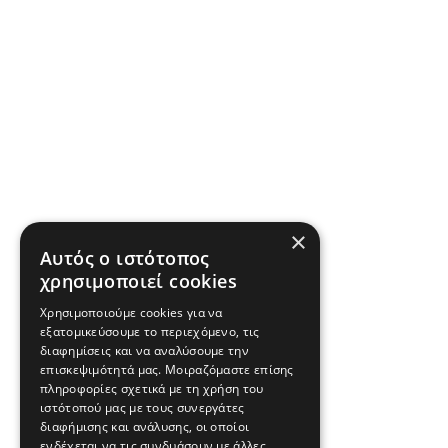
×
Αυτός ο ιστότοπος
χρησιμοποιεί cookies
Χρησιμοποιούμε cookies για να
εξατομικεύσουμε το περιεχόμενο, τις
διαφημίσεις και να αναλύσουμε την
επισκεψιμότητά μας. Μοιραζόμαστε επίσης
πληροφορίες σχετικά με τη χρήση του
ιστότοπού μας με τους συνεργάτες
διαφήμισης και ανάλυσης, οι οποίοι
ενδέχεται να τις συνδυάσουν με άλλες