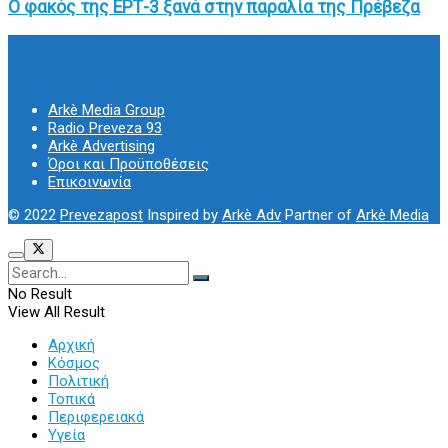
Ο φακός της ΕΡΤ-3 ξανά στην παραλία της Πρέβεζα
Arkè Media Group
Radio Preveza 93
Arkè Advertising
Όροι και Προϋποθέσεις
Επικοινωνία
© 2022
Prevezapost
Inspired by
Arkè Adv
Partner of
Arkè Media
No Result
View All Result
Αρχική
Κόσμος
Πολιτική
Τοπικά
Περιφερειακά
Υγεία