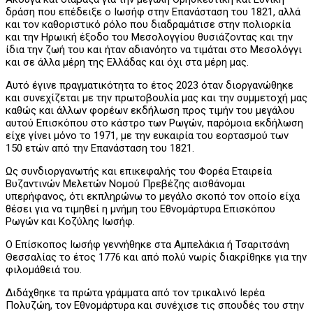
δράση που επέδειξε ο Ιωσήφ στην Επανάσταση του 1821, αλλά
και τον καθοριστικό ρόλο που διαδραμάτισε στην πολιορκία
και την Ηρωική έξοδο του Μεσολογγίου θυσιάζοντας και την
ίδια την ζωή του και ήταν αδιανόητο να τιμάται στο Μεσολόγγι
και σε άλλα μέρη της Ελλάδας και όχι στα μέρη μας.
Αυτό έγινε πραγματικότητα το έτος 2023 όταν διοργανώθηκε
και συνεχίζεται με την πρωτοβουλία μας και την συμμετοχή μας
καθώς και άλλων φορέων εκδήλωση προς τιμήν του μεγάλου
αυτού Επισκόπου στο κάστρο των Ρωγών, παρόμοια εκδήλωση
είχε γίνει μόνο το 1971, με την ευκαιρία του εορτασμού των
150 ετών από την Επανάσταση του 1821.
Ως συνδιοργανωτής και επικεφαλής του Φορέα Εταιρεία
Βυζαντινών Μελετών Νομού Πρεβέζης αισθάνομαι
υπερήφανος, ότι εκπληρώνω το μεγάλο σκοπό τον οποίο είχα
θέσει για να τιμηθεί η μνήμη του Εθνομάρτυρα Επισκόπου
Ρωγών και Κοζύλης Ιωσήφ.
Ο Επίσκοπος Ιωσήφ γεννήθηκε στα Αμπελάκια ή Τσαριτσάνη
Θεσσαλίας το έτος 1776 και από πολύ νωρίς διακρίθηκε για την
φιλομάθειά του.
Διδάχθηκε τα πρώτα γράμματα από τον τρικαλινό Ιερέα
Πολυζώη, τον Εθνομάρτυρα και συνέχισε τις σπουδές του στην