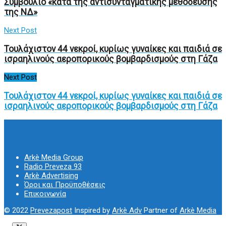
Συμβούλιο «κατά της αντισυνταγματικής μεθόδευσης
της ΝΔ»
Next Post
Τουλάχιστον 44 νεκροί, κυρίως γυναίκες και παιδιά σε
ισραηλινούς αεροπορικούς βομβαρδισμούς στη Γάζα
Next Post
Τουλάχιστον 44 νεκροί, κυρίως γυναίκες και παιδιά σε
ισραηλινούς αεροπορικούς βομβαρδισμούς στη Γάζα
Arkè Media Group
Radio Preveza 93
Arkè Advertising
Όροι και Προϋποθέσεις
Επικοινωνία
© 2022
Prevezapost
Inspired by
Arkè Adv
Partner of
Arkè Media