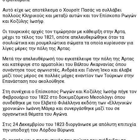
Αυτό είχε ως αποτέλεσμα ο Χουρσὶτ Πασάς να συλλάβει
πολλοὺς Κληρικοὺς και μεταξύ αυτών και τον Επίσκοπο Ρωγών
και Κοζύλης Ιωσήφ.
Οι τουρκικές αρχές τον τιμώρησαν με κάθειρξη στην Άρτα,
μέχρι το τέλος του 1821, οπότε απελευθερώθηκε όταν τα
σουλιώτικα και ρουμελιώτικα σώματα τα οποία κυρίευσαν για
λίγες μέρες την πόλη της Άρτας.
Μετά την απελευθέρωσή του εγκατέλειψε την πόλη της Άρτας
και κατέφυγε στο αρματολίκι του Βάλτου Ακαρνανίας όπου
συνάντησε τους αγωνιστές, Ανδρέα και Γιάννη Ίσκο και έλαβε
μαζί τους μέρος σε πολλές μάχες εναντίον των Τούρκων στην
Επανάσταση που ακολούθησε.
Στη συνέχεια ο Επίσκοπος Ρωγών και Κοζύλης Ιωσήφ πήγε τον
Φεβρουάριο του 1822 στο δοκιμαζόμενο Μεσολόγγι όπου
συνδέθηκε με τον Ελβετό Φιλέλληνα εκδότη των «Ελληνικών
χρονικών» Ιωάννη Μάγερ και συνεργάσθηκε μαζί του σε
οργανωτικά θέματα του Αγώνα.
Στις 24 Δεκεμβρίου του 1823 διοργάνωσε με απόλυτη επιτυχία
την υποδοχή του Λόρδου Βύρωνα.