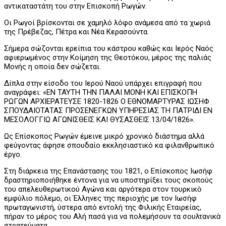
αντικαταστάτη του στην Επισκοπή Ρωγών.
Οι Ρωγοί βρίσκονται σε χαμηλό λόφο ανάμεσα από τα χωριά
της Πρέβεζας, Πέτρα και Νέα Κερασούντα.
Σήμερα σώζονται ερείπια του κάστρου καθώς και Ιερός Ναός
αφιερωμένος στην Κοίμηση της Θεοτόκου, μέρος της παλιάς
Μονής η οποία δεν σώζεται.
Δίπλα στην είσοδο του Ιερού Ναού υπάρχει επιγραφή που
αναγράφει: «ΕΝ ΤΑΥΤΗ ΤΗΝ ΠΑΛΑΙ ΜΟΝΗ ΚΑΙ ΕΠΙΣΚΟΠΗ
ΡΩΓΩΝ ΑΡΧΙΕΡΑΤΕΥΣΕ 1820-1826 Ο ΕΘΝΟΜΑΡΤΥΡΑΣ ΙΩΣΗΦ
ΣΠΟΥΔΑΙΟΤΑΤΑΣ ΠΡΟΣΕΝΕΓΚΩΝ ΥΠΗΡΕΣΙΑΣ ΤΗ ΠΑΤΡΙΔΙ ΕΝ
ΜΕΣΟΛΟΓΓΙΩ ΑΓΩΝΙΣΘΕΙΣ ΚΑΙ ΘΥΣΑΣΘΕΙΣ 13/04/1826».
Ως Επίσκοπος Ρωγών έμεινε μικρό χρονικό διάστημα αλλά
φεύγοντας άφησε σπουδαίο εκκλησιαστικό κα φιλανθρωπικό
έργο.
Στη διάρκεια της Επανάστασης του 1821, ο Επίσκοπος Ιωσήφ
δραστηριοποιήθηκε έντονα για να υποστηρίξει τους σκοπούς
του απελευθερωτικού Αγώνα και αργότερα στον τουρκικὸ
εμφύλιο πόλεμο, οι Έλληνες της περιοχής με τον Ιωσὴφ
πρωταγωνιστή, ύστερα από εντολή της Φιλικής Εταιρείας,
πήραν το μέρος του Αλή πασά για να πολεμήσουν τα σουλτανικὰ
στρατεύματα.