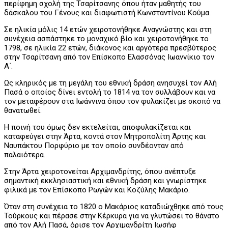
περίφημη σχολή της Τσαρίτσανης όπου ήταν μαθητής του
δάσκαλου του Γένους και διαφωτιστή Κωνσταντίνου Κούμα.
Σε ηλικία μόλις 14 ετών χειροτονήθηκε Αναγνώστης και στη
συνέχεια ασπάστηκε το μοναχικό βίο και χειροτονήθηκε το
1798, σε ηλικία 22 ετών, διάκονος και αργότερα πρεσβύτερος
στην Τσαρίτσανη από τον Επίσκοπο Ελασσόνας Ιωαννίκιο τον
Α΄.
Ως κληρικός με τη μεγάλη του εθνική δράση ανησυχεί τον Αλή
Πασά ο οποίος δίνει εντολή το 1814 να τον συλλάβουν και να
τον μεταφέρουν στα Ιωάννινα όπου τον φυλακίζει με σκοπό να
θανατωθεί.
Η ποινή του όμως δεν εκτελείται, αποφυλακίζεται και
καταφεύγει στην Άρτα, κοντά στον Μητροπολίτη Άρτης και
Ναυπάκτου Πορφύριο με τον οποίο συνδέονταν από
παλαιότερα.
Στην Άρτα χειροτονείται Αρχιμανδρίτης, όπου ανέπτυξε
σημαντική εκκλησιαστική και εθνική δράση και γνωρίστηκε
φιλικά με τον Επίσκοπο Ρωγών και Κοζύλης Μακάριο.
Όταν στη συνέχεια το 1820 ο Μακάριος καταδιώχθηκε από τους
Τούρκους και πέρασε στην Κέρκυρα για να γλυτώσει το θάνατο
από τον Αλή Πασά, όρισε τον Αρχιμανδρίτη Ιωσήφ