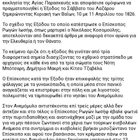
εκκλησία της Αγίας Παρασκευής και αποφάσισε ομόφωνα να
πραγματοποιηθεί η Έξοδος το Σάββατο του Λαζάρου
ξημερώνοντας Κυριακή των Βαΐων, 10 με 11 Απριλίου του 1826.
Το σχέδιο της Εξόδου το οποίο κατέστρωσε ο Επίσκοπος
Ρωγών Ιωσήφ, όπως μαρτυρεί ο Νικόλαος Κοσομούλης,
αποτελούνταν από δεκαεπτά άρθρα με αναφορά στον αγώνα για
την Ελευθερία ή τον Θάνατο.
Το κείμενο όριζε ότι η έξοδος θα γινόταν από τρία
διαφορετικά σημεία διασχίζοντας το εχθρικό στρατόπεδο με
αρχηγούς σε κάθε ένα από τα τρία σώματα τους Νότη
Μπότσαρη, Δημήτριο Μακρή και Κίτσο Τζαβέλα.
Ο Επίσκοπος κατά την Έξοδο ήταν επικεφαλής της τρίτης
φάλαγγας με τα γυναικόπαιδα, η οποία μέσα στον πανικό
αναγκάζεται να επιστρέψει στην πόλη και με λιγοστούς
πολεμιστές να ταμπουρωθεί στο νησάκι του Ανεμόμυλου.
Στον Ανεμόμυλο αντιστέκονται επί τρείς μέρες αλλά δεν
άντεξαν και στο τέλος ο Επίσκοπος Ρωγών Ιωσήφ έβαλε φωτιά
στην πυριτιδαποθήκη και ανατινάχθηκε μαζί με την ομάδα του
για να μην πέσουν ζωντανοί στα χέρια των τούρκων εισβολέων.
Ανάμεσα στα συντρίμμια οι εισβολείς βρήκαν μισοζώντανο τον
Επίσκοπο και αφού τον βασάνισαν, τον κρέμασαν πάνω στα
ερείπια του Ανεμόμυλου όπου ξεψύχησε μαρτυρικά στις 13