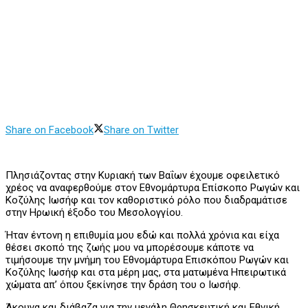
Share on Facebook
Share on Twitter
Πλησιάζοντας στην Κυριακή των Βαΐων έχουμε οφειλετικό
χρέος να αναφερθούμε στον Εθνομάρτυρα Επίσκοπο Ρωγών και
Κοζύλης Ιωσήφ και τον καθοριστικό ρόλο που διαδραμάτισε
στην Ηρωική έξοδο του Μεσολογγίου.
Ήταν έντονη η επιθυμία μου εδώ και πολλά χρόνια και είχα
θέσει σκοπό της ζωής μου να μπορέσουμε κάποτε να
τιμήσουμε την μνήμη του Εθνομάρτυρα Επισκόπου Ρωγών και
Κοζύλης Ιωσήφ και στα μέρη μας, στα ματωμένα Ηπειρωτικά
χώματα απ’ όπου ξεκίνησε την δράση του ο Ιωσήφ.
Άκουγα και διάβαζα για την μεγάλη Θρησκευτική και Εθνική