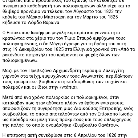
Οι αρετές και ο προσωπικός του αγώνας τον ανέδειξαν σε
πνευματικό καθοδηγητή των πολιορκημένων αλλά είχε και το
θλιβερό προνόμιο να τελέσει τον Αύγουστο του 1823 την
κηδεία του Μάρκου Μπότσαρη και τον Μάρτιο του 1825
κήδευσε το Λόρδο Βύρωνα.
Ο Επίσκοπος Ιωσήφ με μεγάλη καρτερία και γενναιότητα
κρατώντας στα χέρια του τον Τίμιο Σταυρό εμψύχωνε τους
πολιορκημένους, ο δε Μάγερ έγραψε για τη δράση του αυτή
στις 19 Δεκεμβρίου του 1825 στα Ελληνικά χρονικά ότι «Από το
ρακένδυτο πετραχήλι του κρέμονται οι ψυχές όλων των
πολιορκημένων».
Μαζί με τον Πρεβεζάνο Αρχιμανδρίτη Γεράσιμο Ζαλογγίτη
γυρνούν στα τείχη, εμψυχώνουν τους Αγωνιστές, περιθάλπουν
τους τραυματίες, βοηθούν στη επιδιόρθωση των τειχών και
πολεμούν και οι ίδιοι στην «ντάπια».
Μετά από ένα χρόνο πολιορκίας οι πολιορκημένοι, όταν
κατάλαβαν πως ήταν αδύνατο πλέον να έρθουν ενισχύσεις,
αποφασίζουν τη συγκρότηση μιας Διοικούσας Επιτροπής, ενός
συμβουλίου, το οποίο αποτελούνταν από τον Επίσκοπο Ιωσήφ
ως πρόεδρο και μέλη τους πρόκριτους και τους οπλαρχηγούς
της πόλης, το οποίο ονομάσθηκε «Συμβούλιο Θανάτου».
Η επιτροπή αυτή συνεδρίασε στις 6 Απριλίου του 1826 στην