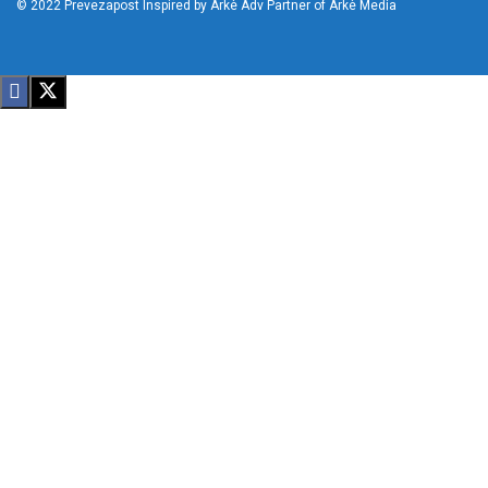
© 2022
Prevezapost
Inspired by
Arkè Adv
Partner of
Arkè Media