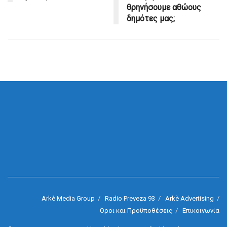
θρηνήσουμε αθώους
δημότες μας;
Arkè Media Group
Radio Preveza 93
Arkè Advertising
Όροι και Προϋποθέσεις
Επικοινωνία