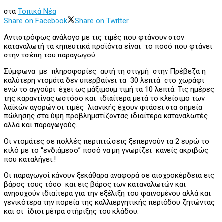
στα
Τοπικά Νέα
Share on Facebook
Share on Twitter
Αντιστρόφως ανάλογο με τις τιμές που φτάνουν στον
καταναλωτή τα κηπευτικά προϊόντα είναι το ποσό που φτάνει
στην τσέπη του παραγωγού.
Σύμφωνα με πληροφορίες αυτή τη στιγμή στην Πρέβεζα η
καλύτερη ντομάτα δεν υπερβαίνει τα 30 λεπτά στο χωράφι
ενώ το αγγούρι έχει ως μάξιμουμ τιμή τα 10 λεπτά. Τις ημέρες
της καραντίνας ωστόσο και ιδιαίτερα μετά το κλείσιμο των
λαϊκών αγορών οι τιμές λιανικής έχουν φτάσει στα σημεία
πώλησης στα ύψη προβληματίζοντας ιδιαίτερα καταναλωτές
αλλά και παραγωγούς.
Οι ντομάτες σε πολλές περιπτώσεις ξεπερνούν τα 2 ευρώ το
κιλό με το “ενδιάμεσο” ποσό να μη γνωρίζει κανείς ακριβώς
που καταλήγει.!
Οι παραγωγοί κάνουν ξεκάθαρα αναφορά σε αισχροκέρδεια εις
βάρος τους τόσο και εις βάρος των καταναλωτών και
ανησυχούν ιδιαίτερα για την εξέλιξη του φαινομένου αλλά και
γενικότερα την πορεία της καλλιεργητικής περιόδου ζητώντας
και οι ίδιοι μέτρα στήριξης του κλάδου.