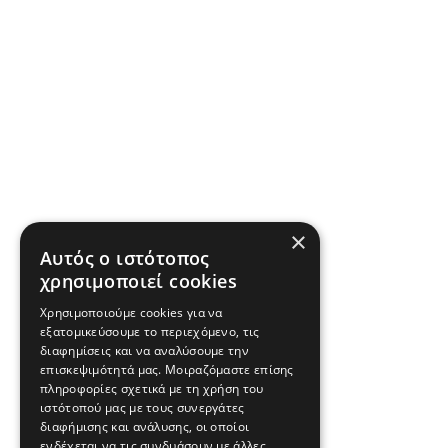
×
Αυτός ο ιστότοπος
χρησιμοποιεί cookies
Χρησιμοποιούμε cookies για να
εξατομικεύσουμε το περιεχόμενο, τις
διαφημίσεις και να αναλύσουμε την
επισκεψιμότητά μας. Μοιραζόμαστε επίσης
πληροφορίες σχετικά με τη χρήση του
ιστότοπού μας με τους συνεργάτες
διαφήμισης και ανάλυσης, οι οποίοι
ενδέχεται να τις συνδυάσουν με άλλες