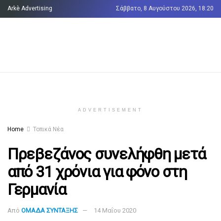
Arkè Advertising
Σάββατο, 8 Αυγούστου 2026, 18:20
Όροι και Προϋποθέσεις
Επικοινωνία
ADVERTISEMENT
Home
Τοπικά Νέα
Πρεβεζάνος συνελήφθη μετά
από 31 χρόνια για φόνο στη
Γερμανία
Από
ΟΜΑΔΑ ΣΥΝΤΑΞΗΣ
14 Μαΐου 2020