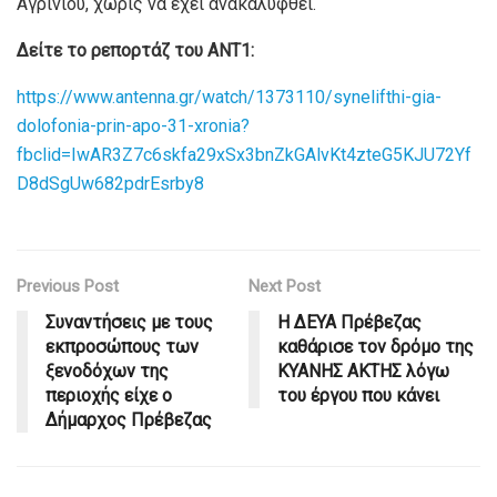
Αγρινίου, χωρίς να έχει ανακαλυφθεί.
Δείτε το ρεπορτάζ του ΑΝΤ1:
https://www.antenna.gr/watch/1373110/synelifthi-gia-
dolofonia-prin-apo-31-xronia?
fbclid=IwAR3Z7c6skfa29xSx3bnZkGAlvKt4zteG5KJU72Yf
D8dSgUw682pdrEsrby8
Previous Post
Next Post
Συναντήσεις με τους
Η ΔΕΥΑ Πρέβεζας
εκπροσώπους των
καθάρισε τον δρόμο της
ξενοδόχων της
ΚΥΑΝΗΣ ΑΚΤΗΣ λόγω
περιοχής είχε ο
του έργου που κάνει
Δήμαρχος Πρέβεζας