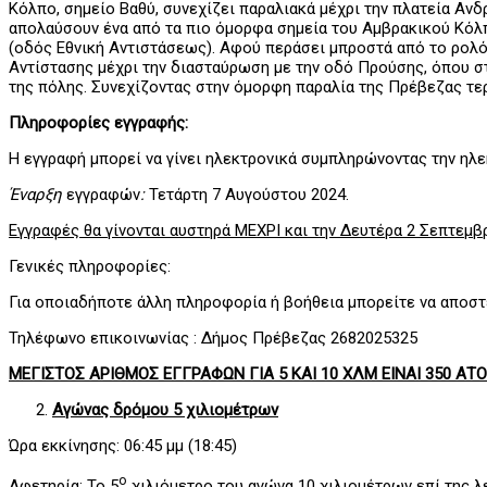
Κόλπο, σημείο Βαθύ, συνεχίζει παραλιακά μέχρι την πλατεία Ανδ
απολαύσουν ένα από τα πιο όμορφα σημεία του Αμβρακικού Κόλπο
(οδός Εθνική Αντιστάσεως). Αφού περάσει μπροστά από το ρολόι
Αντίστασης μέχρι την διασταύρωση με την οδό Προύσης, όπου στ
της πόλης. Συνεχίζοντας στην όμορφη παραλία της Πρέβεζας τερμ
Πληροφορίες εγγραφής:
Η εγγραφή μπορεί να γίνει ηλεκτρονικά συμπληρώνοντας την ηλεκτ
Έναρξη
εγγραφών
:
Τετάρτη 7 Αυγούστου 2024.
Εγγραφές θα γίνονται αυστηρά ΜΕΧΡΙ και την Δευτέρα 2 Σεπτεμβρ
Γενικές πληροφορίες:
Για οποιαδήποτε άλλη πληροφορία ή βοήθεια μπορείτε να αποστ
Τηλέφωνο επικοινωνίας : Δήμος Πρέβεζας 2682025325
ΜΕΓΙΣΤΟΣ ΑΡΙΘΜΟΣ ΕΓΓΡΑΦΩΝ ΓΙΑ 5 ΚΑΙ 10 ΧΛΜ ΕΙΝΑΙ 350 Α
Αγώνας δρόμου 5 χιλιομέτρων
Ώρα εκκίνησης: 06:45 μμ (18:45)
ο
Αφετηρία: Το 5
χιλιόμετρο του αγώνα 10 χιλιομέτρων επί της λ