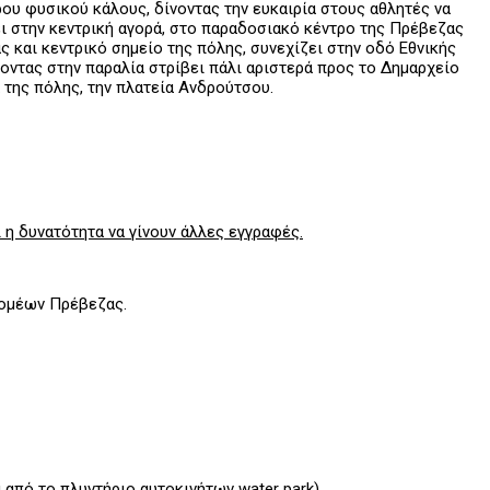
ρου φυσικού κάλους, δίνοντας την ευκαιρία στους αθλητές να
ι στην κεντρική αγορά, στο παραδοσιακό κέντρο της Πρέβεζας
 και κεντρικό σημείο της πόλης, συνεχίζει στην οδό Εθνικής
οντας στην παραλία στρίβει πάλι αριστερά προς το Δημαρχείο
 της πόλης, την πλατεία Ανδρούτσου.
 η δυνατότητα να γίνουν άλλες εγγραφές.
ρομέων Πρέβεζας.
 από το πλυντήριο αυτοκινήτων water park)