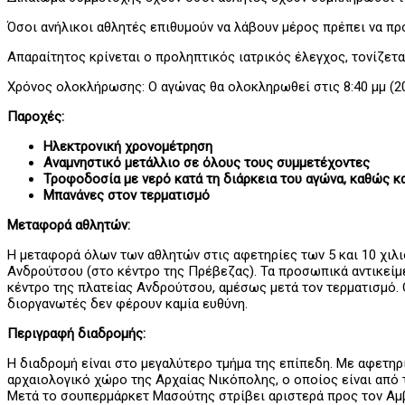
Όσοι ανήλικοι αθλητές επιθυμούν να λάβουν μέρος πρέπει να π
Απαραίτητος κρίνεται ο προληπτικός ιατρικός έλεγχος, τονίζετα
Χρόνος ολοκλήρωσης: Ο αγώνας θα ολοκληρωθεί στις 8:40 μμ (20
Παροχές:
Ηλεκτρονική χρονομέτρηση
Αναμνηστικό μετάλλιο σε όλους τους συμμετέχοντες
Τροφοδοσία με νερό κατά τη διάρκεια του αγώνα, καθώς κ
Μπανάνες στον τερματισμό
Μεταφορά αθλητών:
Η μεταφορά όλων των αθλητών στις αφετηρίες των 5 και 10 χιλιο
Ανδρούτσου (στο κέντρο της Πρέβεζας). Τα προσωπικά αντικείμ
κέντρο της πλατείας Ανδρούτσου, αμέσως μετά τον τερματισμό. Ο
διοργανωτές δεν φέρουν καμία ευθύνη.
Περιγραφή διαδρομής:
Η διαδρομή είναι στο μεγαλύτερο τμήμα της επίπεδη. Με αφετη
αρχαιολογικό χώρο της Αρχαίας Νικόπολης, ο οποίος είναι από 
Μετά το σουπερμάρκετ Μασούτης στρίβει αριστερά προς τον Αμβ