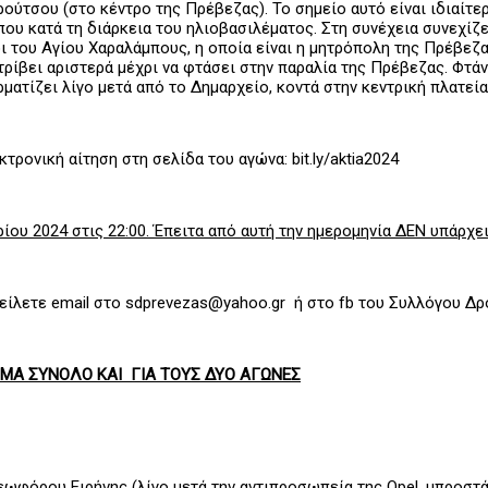
ρούτσου (στο κέντρο της Πρέβεζας). Το σημείο αυτό είναι ιδιαίτε
υ κατά τη διάρκεια του ηλιοβασιλέματος. Στη συνέχεια συνεχίζε
 του Αγίου Χαραλάμπους, η οποία είναι η μητρόπολη της Πρέβεζας
ρίβει αριστερά μέχρι να φτάσει στην παραλία της Πρέβεζας. Φτάν
ατίζει λίγο μετά από το Δημαρχείο, κοντά στην κεντρική πλατεία
ρονική αίτηση στη σελίδα του αγώνα: bit.ly/aktia2024
ίου 2024 στις 22:00. Έπειτα από αυτή την ημερομηνία ΔΕΝ υπάρχει
είλετε email στο sdprevezas@yahoo.gr ή στο fb του Συλλόγου Δ
ΤΟΜΑ ΣΥΝΟΛΟ ΚΑΙ ΓΙΑ ΤΟΥΣ ΔΥΟ ΑΓΩΝΕΣ
εωφόρου Ειρήνης (λίγο μετά την αντιπροσωπεία της Opel, μπροστά