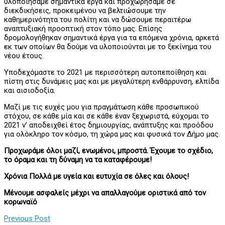
υλοποιήσαμε σημαντικά έργα και προχωρήσαμε σε
διεκδικήσεις, προκειμένου να βελτιώσουμε την
καθημερινότητα του πολίτη και να δώσουμε περαιτέρω
αναπτυξιακή προοπτική στον τόπο μας. Επίσης
δρομολογήθηκαν σημαντικά έργα για τα επόμενα χρόνια, αρκετά
εκ των οποίων θα δούμε να υλοποιούνται με το ξεκίνημα του
νέου έτους.
Υποδεχόμαστε το 2021 με περισσότερη αυτοπεποίθηση και
πίστη στις δυνάμεις μας και με μεγαλύτερη ενθάρρυνση, ελπίδα
και αισιοδοξία.
Μαζί με τις ευχές μου για πραγμάτωση κάθε προσωπικού
στόχου, σε κάθε μία και σε κάθε έναν ξεχωριστά, εύχομαι το
2021 ν’ αποδειχθεί έτος δημιουργίας, ανάπτυξης και προόδου
για ολόκληρο τον κόσμο, τη χώρα μας και φυσικά τον Δήμο μας.
Προχωράμε όλοι μαζί, ενωμένοι, μπροστά. Έχουμε το σχέδιο,
το όραμα και τη δύναμη να τα καταφέρουμε!
Χρόνια Πολλά με υγεία και ευτυχία σε όλες και όλους!
Μένουμε ασφαλείς μέχρι να απαλλαγούμε οριστικά από τον
κορωναϊό
Previous Post