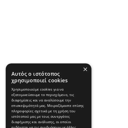
×
Αυτός ο ιστότοπος
χρησιμοποιεί cookies
Χρησιμοποιούμε cookies για να
εξατομικεύσουμε το περιεχόμενο, τις
διαφημίσεις και να αναλύσουμε την
επισκεψιμότητά μας. Μοιραζόμαστε επίσης
πληροφορίες σχετικά με τη χρήση του
ιστότοπού μας με τους συνεργάτες
διαφήμισης και ανάλυσης, οι οποίοι
ενδέχεται να τις συνδυάσουν με άλλες