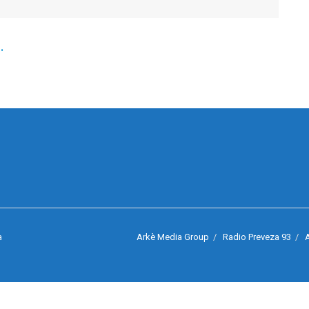
…
Arkè Media Group
Radio Preveza 93
A
a