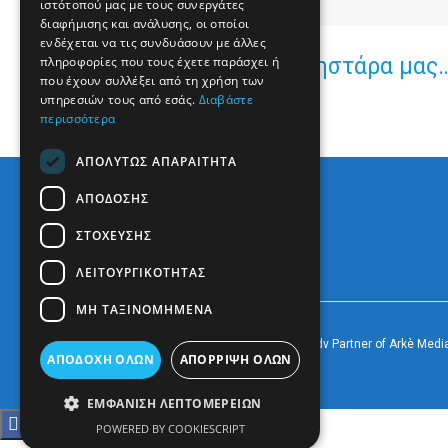
ιστότοπού μας με τους συνεργάτες
διαφήμισης και ανάλυσης, οι οποίοι
ενδέχεται να τις συνδυάσουν με άλλες
Ένα σπίτι για τον Χρηστάρα μας
πληροφορίες που τους έχετε παράσχει ή
που έχουν συλλέξει από τη χρήση των
υπηρεσιών τους από εσάς.
Διαβάστε
περισσότερα
ΑΠΟΛΎΤΩΣ ΑΠΑΡΑΊΤΗΤΑ
ΑΠΌΔΟΣΗΣ
ΣΤΌΧΕΥΣΗΣ
ΛΕΙΤΟΥΡΓΙΚΌΤΗΤΑΣ
ΜΗ ΤΑΞΙΝΟΜΗΜΈΝΑ
© 2022
Prevezapost
Inspired by
Arkè Adv
Partner of
Arkè Medi
ΑΠΟΔΟΧΉ ΌΛΩΝ
ΑΠΌΡΡΙΨΗ ΌΛΩΝ
ΕΜΦΆΝΙΣΗ ΛΕΠΤΟΜΕΡΕΙΏΝ
POWERED BY COOKIESCRIPT