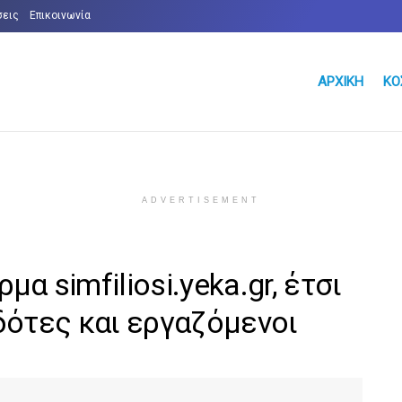
σεις
Επικοινωνία
ΑΡΧΙΚΉ
ΚΌ
ADVERTISEMENT
α simfiliosi.yeka.gr, έτσι
δότες και εργαζόμενοι