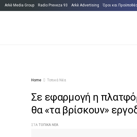
Arkè Media Group
Radio Preveza 93
Arkè Advertising
Όροι και Προϋποθέ
Home
Τοπικά Νέα
Σε εφαρμογή η πλατφόρμ
θα «τα βρίσκουν» εργο
ΣΤΑ
ΤΟΠΙΚΆ ΝΈΑ