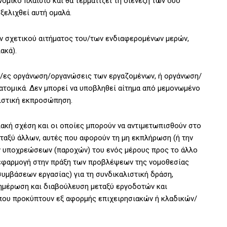
νομικό πλαίσιο και θα τερματίζει τη διένεξη των δύο
ξελιχθεί αυτή ομαλά.
ιν σχετικού αιτήματος του/των ενδιαφερομένων μερών,
ακά).
ική/ες οργάνωση/οργανώσεις των εργαζομένων, ή οργάνωση/
ατομικά. Δεν μπορεί να υποβληθεί αίτημα από μεμονωμένο
ιστική εκπροσώπηση.
ακή σχέση και οι οποίες μπορούν να αντιμετωπισθούν στο
εταξύ άλλων, αυτές που αφορούν τη μη εκπλήρωση (ή την
 υποχρεώσεων (παροχών) του ενός μέρους προς το άλλο
ν εφαρμογή στην πράξη των προβλέψεων της νομοθεσίας
συμβάσεων εργασίας) για τη συνδικαλιστική δράση,
ημέρωση και διαβούλευση μεταξύ εργοδοτών και
που προκύπτουν εξ αφορμής επιχειρησιακών ή κλαδικών/