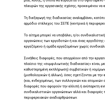
μιας λύσης, η οποία θα εδράζεται στο υφιστάμενο 
πλευρών της εργασιακής σχέσης, προκειμένου να ε
Τη διεξαγωγή της διαδικασίας αναλαμβάνει, κατόπ
αρμόδιο στέλεχος του ΣΕΠΕ (κεντρικά ή περιφερει
Το αίτημα μπορεί να υποβάλει, η/οι συνδικαλιστ
οργανώσεις των εργοδοτών ή και ένας εργοδότης 
εργαζόμενο ή ομάδα εργαζομένων χωρίς συνδικαλ
Συνήθεις διαφορές, που απορρέουν από την εργασι
πλαίσιο της «συμφιλιωτικής διαδικασίας» είναι, μ
καθυστερημένη εκπλήρωση) συμβατικών ή νομίμων
(μισθολογικών ή άλλων), όσες σχετίζονται με τη
(και, ενδεχομένως, των συλλογικών και ατομικών 
διαφορές που αφορούν την ελλιπή ή ανύπαρκτη εν
συνδικαλιστικών οργανώσεων αλλά και διαφορές 
περιφερειακών αναδιαρθρώσεων.