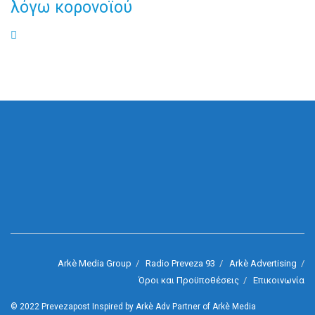
λόγω κορονοϊού
Arkè Media Group
Radio Preveza 93
Arkè Advertising
Όροι και Προϋποθέσεις
Επικοινωνία
© 2022
Prevezapost
Inspired by
Arkè Adv
Partner of
Arkè Media