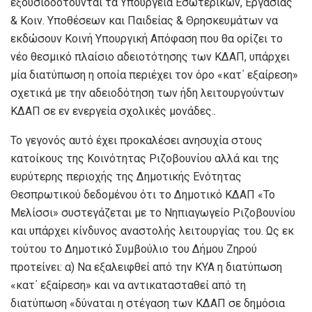
εξουσιοδοτούνται τα Υπουργεία Εσωτερικών, Εργασίας
& Κοιν. Υποθέσεων και Παιδείας & Θρησκευμάτων να
εκδώσουν Κοινή Υπουργική Απόφαση που θα ορίζει το
νέο θεσμικό πλαίσιο αδειοτότησης των ΚΔΑΠ, υπάρχει
μία διατύπωση η οποία περιέχει τον όρο «κατ΄ εξαίρεση»
σχετικά με την αδειοδότηση των ήδη λειτουργούντων
ΚΔΑΠ σε εν ενεργεία σχολικές μονάδες..
Το γεγονός αυτό έχει προκαλέσει ανησυχία στους
κατοίκους της Κοινότητας Ριζοβουνίου αλλά και της
ευρύτερης περιοχής της Δημοτικής Ενότητας
Θεσπρωτικού δεδομένου ότι το Δημοτικό ΚΔΑΠ «Το
Μελίσσι» συστεγάζεται με το Νηπιαγωγείο Ριζοβουνίου
και υπάρχει κίνδυνος αναστολής λειτουργίας του. Ως εκ
τούτου το Δημοτικό Συμβούλιο του Δήμου Ζηρού
προτείνει: α) Να εξαλειφθεί από την ΚΥΑ η διατύπωση
«κατ΄ εξαίρεση» και να αντικατασταθεί από τη
διατύπωση «δύναται η στέγαση των ΚΔΑΠ σε δημόσια