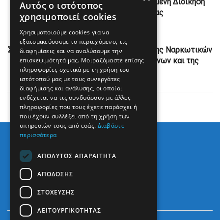
χοίρων πραγματοποιήθηκε Αποκεντρωμένη Διοίκηση
Αυτός ο ιστότοπος
Ηπείρου-Δυτικής Μακεδονίας
χρησιμοποιεί cookies
Χρησιμοποιούμε cookies για να
Next Post
εξατομικεύσουμε το περιεχόμενο, τις
Στοχευμένες δράσεις απο το Τμήμα Δίωξης Ναρκωτικών
διαφημίσεις και να αναλύσουμε την
επισκεψιμότητά μας. Μοιραζόμαστε επίσης
της Υποδιεύθυνσης Ασφάλειας Ιωαννίνων και της
πληροφορίες σχετικά με τη χρήση του
Ομάδας ΔΙ.ΑΣ.,
ιστότοπού μας με τους συνεργάτες
διαφήμισης και ανάλυσης, οι οποίοι
ενδέχεται να τις συνδυάσουν με άλλες
πληροφορίες που τους έχετε παράσχει ή
που έχουν συλλέξει από τη χρήση των
υπηρεσιών τους από εσάς.
Διαβάστε
περισσότερα
ΑΠΟΛΎΤΩΣ ΑΠΑΡΑΊΤΗΤΑ
ΑΠΌΔΟΣΗΣ
ΣΤΌΧΕΥΣΗΣ
ΛΕΙΤΟΥΡΓΙΚΌΤΗΤΑΣ