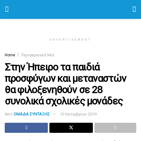
ADVERTISEMENT
Home
Περιφερειακά Νέα
Στην Ήπειρο τα παιδιά
προσφύγων και μεταναστών
θα φιλοξενηθούν σε 28
συνολικά σχολικές μονάδες
Από
ΟΜΑΔΑ ΣΥΝΤΑΞΗΣ
10 Οκτωβρίου 2019