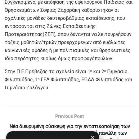
Συγκεκριμένα, με απόφαση της υφυπουργού Παιδείας και
Θρησκευμάτων Σοφίας Ζαχαράκη καθορίστηκαν οι
σχολικές μονάδες δευτεροβάθμιας εκπαίδευσης, που
εντάσσονται στις Ζώνες Εκπαιδευτικής
Προτεραιότητας(ΖΕΠ), όπου δύνανται να λειτουργήσουν
τάξεις μαθητών/τριών προερχόμενων από ευάλωτες
κοινωνικές ομάδες ή με πολιτισμικές και θρησκευτικές
ιδιαιτερότητες κυρίως όμως προσφυγόπουλων.
Στην Π.Ε Πρέβεζας τα σχολεία είναι 1
και 2
Γυμνάσιο
ο
ο
Φιλιππιάδας, 1
ΓΕΛ Φιλιππιάδας, ΕΠΑΛ Φιλιππιάδας και
ο
Γυμνάσιο Ζαλόγγου.
Previous Post
Νέα διευρυμένη σύσκεψη για την εντατικοποίηση των
μέτρων πρόληψης για την αφρικανική πανώλη των
×