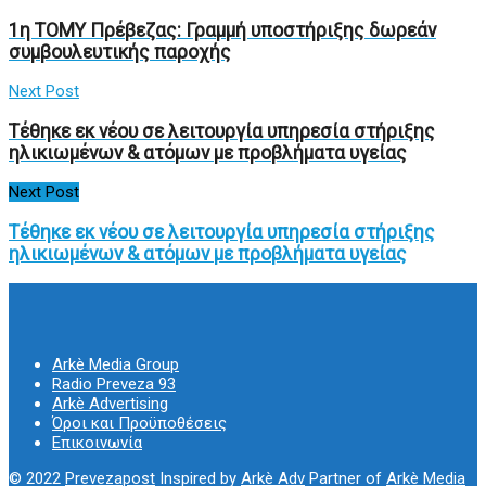
1η ΤΟΜΥ Πρέβεζας: Γραμμή υποστήριξης δωρεάν
συμβουλευτικής παροχής
Next Post
Τέθηκε εκ νέου σε λειτουργία υπηρεσία στήριξης
ηλικιωμένων & ατόμων με προβλήματα υγείας
Next Post
Τέθηκε εκ νέου σε λειτουργία υπηρεσία στήριξης
ηλικιωμένων & ατόμων με προβλήματα υγείας
Arkè Media Group
Radio Preveza 93
Arkè Advertising
Όροι και Προϋποθέσεις
Επικοινωνία
© 2022
Prevezapost
Inspired by
Arkè Adv
Partner of
Arkè Media