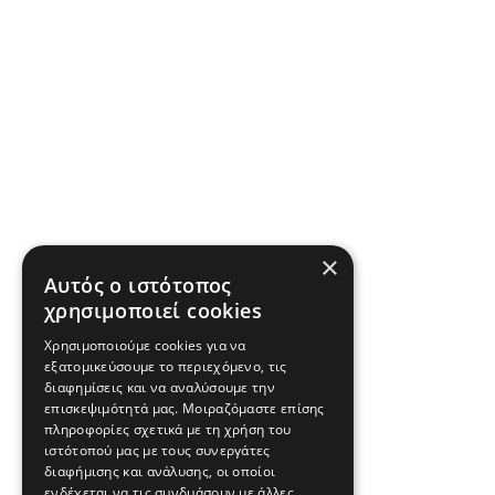
×
Αυτός ο ιστότοπος
χρησιμοποιεί cookies
Χρησιμοποιούμε cookies για να
εξατομικεύσουμε το περιεχόμενο, τις
διαφημίσεις και να αναλύσουμε την
επισκεψιμότητά μας. Μοιραζόμαστε επίσης
πληροφορίες σχετικά με τη χρήση του
ιστότοπού μας με τους συνεργάτες
διαφήμισης και ανάλυσης, οι οποίοι
ενδέχεται να τις συνδυάσουν με άλλες