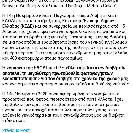
με το σωματείο – μέλος της ΕΛΟΔΙ “Σύλλογος Ατόμων με
Νεανικό Διαβήτη & Κοιλιοκάκη Πρέβεζας Mellitus Celiac”.
Η 14 η Νοεμβρίου είναι η Παγκόσμια Ημέρα Διαβήτη και η
ΕΛΟΔΙ με την υποστήριξη της Κεντρικής Ένωσης Δήμων
Ελλάδας (ΚΕΔΕ) και σε συνεργασία με περισσότερους από 15
Δήμους της χώρας, φωταγωγεί συμβολικά κτίρια, μνημεία και
τοπόσημα το βράδυ της φετινής Παγκόσμιας Ημέρας Διαβήτη,
σε μία προσπάθεια ευαισθητοποίησης του γενικού πληθυσμού
και ενίσχυσης της ορατότητας της πάθησης με την όποια ζουν
σήμερα περίπου 1 εκατομμύριο συνάνθρωποι μας στην Ελλάδα
και 463 εκατομμύρια άτομα παγκοσμίως.
Η καμπάνια της ΕΛΟΔΙ
με τίτλο
«Όλα τα φώτα στον διαβήτη!»
αποτελεί τη μεγαλύτερη πρωτοβουλία φωταγωγήσεων
ευαισθητοποίησης για τον διαβήτη στα χρονικά της χώρας μας
και ένα σημαντικό ορόσημο σε ευρωπαϊκό και διεθνές επίπεδο.
Η 14η Νοεμβρίου 2020 είναι αφιερωμένη στο νοσηλευτικό
προσωπικό που φέτος, περισσότερο από ποτέ άλλοτε, έχει
συμβάλλει καθοριστικά στη βιωσιμότητα των συστημάτων
υγείας και την παροχή ποιοτικών υπηρεσιών υγείας στους
ασθενείς γενικότερα και τους συνανθρώπους μας με διαβήτη
ειδικότερα.
Previous Post