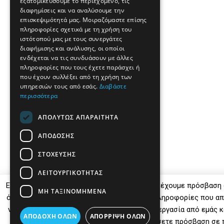
εξατομικεύσουμε το περιεχόμενο, τις
διαφημίσεις και να αναλύσουμε την
επισκεψιμότητά μας. Μοιραζόμαστε επίσης
πληροφορίες σχετικά με τη χρήση του
ιστότοπού μας με τους συνεργάτες
διαφήμισης και ανάλυσης, οι οποίοι
ενδέχεται να τις συνδυάσουν με άλλες
πληροφορίες που τους έχετε παράσχει ή
που έχουν συλλέξει από τη χρήση των
υπηρεσιών τους από εσάς.
Διαβάστε
περισσότερα
ΑΠΟΛΎΤΩΣ ΑΠΑΡΑΊΤΗΤΑ
ΑΠΌΔΟΣΗΣ
ΣΤΌΧΕΥΣΗΣ
ΛΕΙΤΟΥΡΓΙΚΌΤΗΤΑΣ
Εμείς και οι συνεργάτες μας αποθηκεύουμε ή έχουμε πρόσβαση
ΜΗ ΤΑΞΙΝΟΜΗΜΈΝΑ
όπως μοναδικά αναγνωριστικά και τυπικές πληροφορίες που απ
να κάνετε κλικ για να συναινέσετε στην επεξεργασία από εμάς 
ΑΠΟΔΟΧΉ ΌΛΩΝ
ΑΠΌΡΡΙΨΗ ΌΛΩΝ
για να αρνηθείτε να συναινέστε ή να αποκτήσετε πρόσβαση σε 