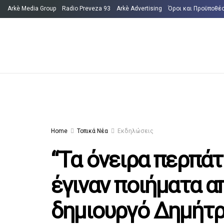
Arkè Media Group
Radio Preveza 93
Arkè Advertising
Όροι και Προϋποθέ
Home
Τοπικά Νέα
Εκδηλώσεις
“Τα όνειρα περπάτ
έγιναν ποιήματα α
δημιουργό Δημήτρ