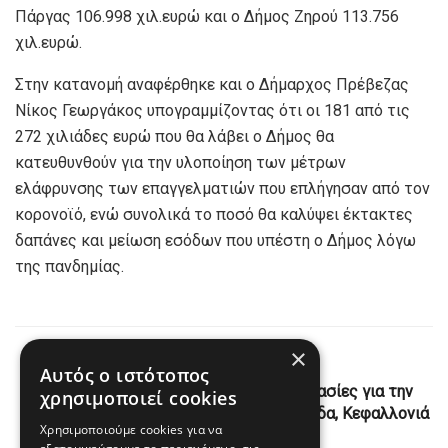
Πάργας 106.998 χιλ.ευρώ και ο Δήμος Ζηρού 113.756
χιλ.ευρώ.
Στην κατανομή αναφέρθηκε και ο Δήμαρχος Πρέβεζας
Νίκος Γεωργάκος υπογραμμίζοντας ότι οι 181 από τις
272 χιλιάδες ευρώ που θα λάβει ο Δήμος θα
κατευθυνθούν για την υλοποίηση των μέτρων
ελάφρυνσης των επαγγελματιών που επλήγησαν από τον
κορονοϊό, ενώ συνολικά το ποσό θα καλύψει έκτακτες
δαπάνες και μείωση εσόδων που υπέστη ο Δήμος λόγω
της πανδημίας.
×
Previous Post
Αυτός ο ιστότοπος
Σημαντική εξέλιξη – Ξεκινούν οι διαδικασίες για την
χρησιμοποιεί cookies
κατασκευή φοιτητικών εστιών σε Λευκάδα, Κεφαλλονιά
Χρησιμοποιούμε cookies για να
και Ζάκυνθο