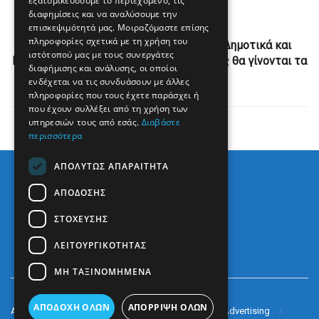
εξατομικεύσουμε το περιεχόμενο, τις
διαφημίσεις και να αναλύσουμε την
Next Post
επισκεψιμότητά μας. Μοιραζόμαστε επίσης
πληροφορίες σχετικά με τη χρήση του
Μέχρι τις 26 Ιουνίου τα μαθήματα σε Δημοτικά και
ιστότοπού μας με τους συνεργάτες
Νηπιαγωγεία – Προαιρετική η μάσκα, πως θα γίνονται τα
διαφήμισης και ανάλυσης, οι οποίοι
διαλείμματα
ενδέχεται να τις συνδυάσουν με άλλες
πληροφορίες που τους έχετε παράσχει ή
που έχουν συλλέξει από τη χρήση των
υπηρεσιών τους από εσάς.
Διαβάστε
περισσότερα
ΑΠΟΛΎΤΩΣ ΑΠΑΡΑΊΤΗΤΑ
ΑΠΌΔΟΣΗΣ
ΣΤΌΧΕΥΣΗΣ
ΛΕΙΤΟΥΡΓΙΚΌΤΗΤΑΣ
ΜΗ ΤΑΞΙΝΟΜΗΜΈΝΑ
ΑΠΟΔΟΧΉ ΌΛΩΝ
ΑΠΌΡΡΙΨΗ ΌΛΩΝ
Arkè Media Group
Radio Preveza 93
Arkè Advertising