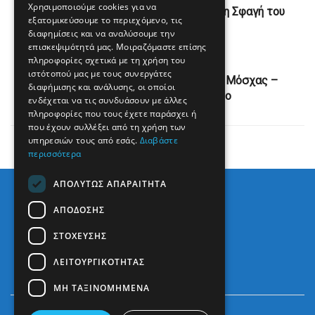
Χρησιμοποιούμε cookies για να
Ένα από τα φρικαλεότερα εγκλήματα η Σφαγή του
εξατομικεύσουμε το περιεχόμενο, τις
Διστόμου
διαφημίσεις και να αναλύσουμε την
επισκεψιμότητά μας. Μοιραζόμαστε επίσης
Next Post
πληροφορίες σχετικά με τη χρήση του
ιστότοπού μας με τους συνεργάτες
Κρεμλίνο: Η βελτίωση των σχέσεων Μόσχας –
διαφήμισης και ανάλυσης, οι οποίοι
Ουάσινγκτον θα πάρει χρόνο
ενδέχεται να τις συνδυάσουν με άλλες
πληροφορίες που τους έχετε παράσχει ή
που έχουν συλλέξει από τη χρήση των
υπηρεσιών τους από εσάς.
Διαβάστε
περισσότερα
ΑΠΟΛΎΤΩΣ ΑΠΑΡΑΊΤΗΤΑ
ΑΠΌΔΟΣΗΣ
ΣΤΌΧΕΥΣΗΣ
ΛΕΙΤΟΥΡΓΙΚΌΤΗΤΑΣ
ΜΗ ΤΑΞΙΝΟΜΗΜΈΝΑ