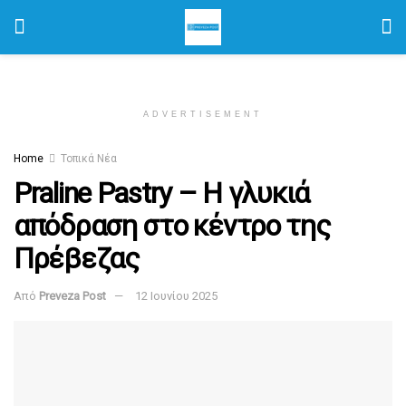
ADVERTISEMENT
Home
Τοπικά Νέα
Praline Pastry – Η γλυκιά
απόδραση στο κέντρο της
Πρέβεζας
Από
Preveza Post
12 Ιουνίου 2025