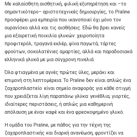
Με καλαίσθητη αισθητική, φιλική εξυπηρέτηση και –το
σημαντικότερο– αριστοτεχνικές δημιουργίες, το Praline
προσφέρει μια εμπειρία που ικανοποιεί όχι μόνο τον
ουρανίσκο αλλά και τις αισθήσεις. Εδώ θα βρει κανείς
μια εξαιρετική ποικιλία γλυκών: χειροποίητα
προφιτερόλ, τραγανά εκλέρ, φίνα παγωτά, τάρτες
φρούτων, σοκολατένιες αμαρτίες, αλλά και παραδοσιακά
ελληνικά γλυκά με μια σύγχρονη πινελιά.
Όλα φτιαγμένα με αγνές πρώτες ύλες, μεράκι και
επιμονή στη λεπτομέρεια. Το Praline δεν είναι απλώς ένα
ζαχαροπλαστείο· είναι σημείο αναφοράς για κάθε στιγμή
που χρειάζεται λίγη παραπάνω γλύκα: γενέθλια, γιορτές,
ιδιαίτερες περιστάσεις, ή απλώς μια καθημερινή
απόλαυση με έναν καφέ και ένα φρεσκοψημένο γλυκό.
Η ομάδα του Praline, με πάθος για την τέχνη της
ζαχαροπλαστικής και διαρκή ανανέωση, φροντίζει να