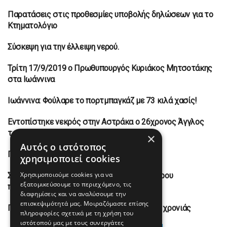
Παρατάσεις στις προθεσμίες υποβολής δηλώσεων για το
ΠΕΡΙΦΕΡΕΙΑΚΆ ΝΈΑ
Κτηματολόγιο
Σύσκεψη για την έλλειψη νερού.
ΠΕΡΙΦΕΡΕΙΑΚΆ ΝΈΑ
Τρίτη 17/9/2019 ο Πρωθυπουργός Κυριάκος Μητσοτάκης
ΠΕΡΙΦΕΡΕΙΑΚΆ ΝΈΑ
στα Ιωάννινα
Ιωάννινα: Φούλαρε το πορτμπαγκάζ με 73 κιλά χασίς!
ΠΕΡΙΦΕΡΕΙΑΚΆ ΝΈΑ
Εντοπίστηκε νεκρός στην Αστράκα ο 26χρονος Άγγλος
ΠΕΡΙΦΕΡΕΙΑΚΆ ΝΈΑ
τουρίστας
×
Αυτός ο ιστότοπος
Προς νέα παράταση το Κτηματολόγιο
χρησιμοποιεί cookies
ΠΕΡΙΦΕΡΕΙΑΚΆ ΝΈΑ
Χρησιμοποιούμε cookies για να
Σύσκεψη για την τουριστική ανάπτυξη Ηπείρου
ΠΕΡΙΦΕΡΕΙΑΚΆ ΝΈΑ
εξατομικεύσουμε το περιεχόμενο, τις
πραγματοποιήθηκε στην Περιφέρεια
διαφημίσεις και να αναλύσουμε την
επισκεψιμότητά μας. Μοιραζόμαστε επίσης
ΠΕΔΙΕΚ Ηπείρου Έναρξη της νέας σχολικής χρονιάς
ΠΕΡΙΦΕΡΕΙΑΚΆ ΝΈΑ
πληροφορίες σχετικά με τη χρήση του
ιστότοπού μας με τους συνεργάτες