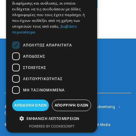
1
…
25
26
διαφήμισης και ανάλυσης, οι οποίοι
ενδέχεται να τις συνδυάσουν με άλλες
πληροφορίες που τους έχετε παράσχει ή
που έχουν συλλέξει από τη χρήση των
υπηρεσιών τους από εσάς.
Διαβάστε
περισσότερα
ΑΠΟΛΎΤΩΣ ΑΠΑΡΑΊΤΗΤΑ
ΑΠΌΔΟΣΗΣ
ΣΤΌΧΕΥΣΗΣ
ΛΕΙΤΟΥΡΓΙΚΌΤΗΤΑΣ
ΜΗ ΤΑΞΙΝΟΜΗΜΈΝΑ
ΑΠΟΔΟΧΉ ΌΛΩΝ
ΑΠΌΡΡΙΨΗ ΌΛΩΝ
Arkè Media Group
Radio Preveza 93
Arkè Advertising
Όροι και Προϋποθέσεις
Επικοινωνία
ΕΜΦΆΝΙΣΗ ΛΕΠΤΟΜΕΡΕΙΏΝ
© 2022
Prevezapost
Inspired by
Arkè Adv
Partner of
Arkè Media
POWERED BY COOKIESCRIPT