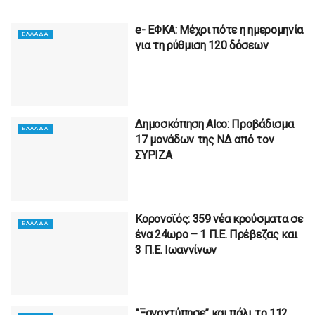
e- ΕΦΚΑ: Μέχρι πότε η ημερομηνία
ΕΛΛΑΔΑ
για τη ρύθμιση 120 δόσεων
Δημοσκόπηση Alco: Προβάδισμα
ΕΛΛΑΔΑ
17 μονάδων της ΝΔ από τον
ΣΥΡΙΖΑ
Κορονοϊός: 359 νέα κρούσματα σε
ΕΛΛΑΔΑ
ένα 24ωρο – 1 Π.Ε. Πρέβεζας και
3 Π.Ε. Ιωαννίνων
”Ξαναχτύπησε” και πάλι το 112