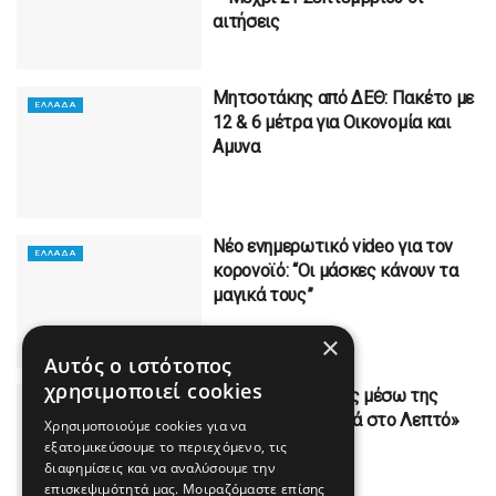
αιτήσεις
Μητσοτάκης από ΔΕΘ: Πακέτο με
ΕΛΛΑΔΑ
12 & 6 μέτρα για Οικονομία και
Αμυνα
Νέο ενημερωτικό video για τον
ΕΛΛΑΔΑ
κορονοϊό: “Οι μάσκες κάνουν τα
μαγικά τους”
×
Αυτός ο ιστότοπος
χρησιμοποιεί cookies
ΠΡΟΣΟΧΗ: Απάτες μέσω της
ΕΛΛΑΔΑ
εφαρμογής «Λεφτά στο Λεπτό»
Χρησιμοποιούμε cookies για να
εξατομικεύσουμε το περιεχόμενο, τις
διαφημίσεις και να αναλύσουμε την
επισκεψιμότητά μας. Μοιραζόμαστε επίσης