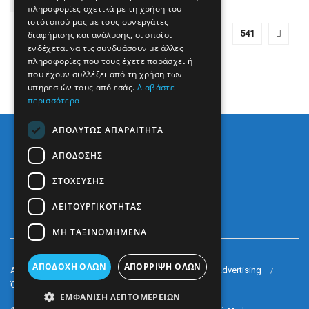
πληροφορίες σχετικά με τη χρήση του
ιστότοπού μας με τους συνεργάτες
1
…
528
529
530
…
541
διαφήμισης και ανάλυσης, οι οποίοι
ενδέχεται να τις συνδυάσουν με άλλες
πληροφορίες που τους έχετε παράσχει ή
που έχουν συλλέξει από τη χρήση των
υπηρεσιών τους από εσάς.
Διαβάστε
περισσότερα
ΑΠΟΛΎΤΩΣ ΑΠΑΡΑΊΤΗΤΑ
ΑΠΌΔΟΣΗΣ
ΣΤΌΧΕΥΣΗΣ
ΛΕΙΤΟΥΡΓΙΚΌΤΗΤΑΣ
ΜΗ ΤΑΞΙΝΟΜΗΜΈΝΑ
ΑΠΟΔΟΧΉ ΌΛΩΝ
ΑΠΌΡΡΙΨΗ ΌΛΩΝ
Arkè Media Group
Radio Preveza 93
Arkè Advertising
Όροι και Προϋποθέσεις
Επικοινωνία
ΕΜΦΆΝΙΣΗ ΛΕΠΤΟΜΕΡΕΙΏΝ