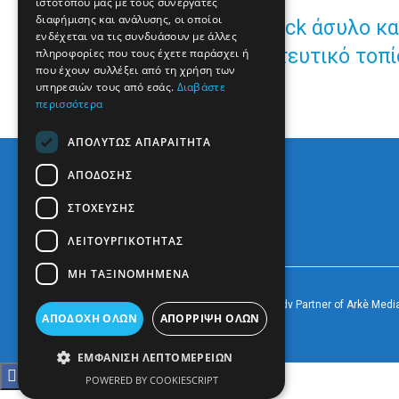
ιστότοπού μας με τους συνεργάτες
διαφήμισης και ανάλυσης, οι οποίοι
«Screening», fast-track άσυλο 
ενδέχεται να τις συνδυάσουν με άλλες
αλλάζει το μεταναστευτικό τοπ
πληροφορίες που τους έχετε παράσχει ή
που έχουν συλλέξει από τη χρήση των
υπηρεσιών τους από εσάς.
Διαβάστε
περισσότερα
ΑΠΟΛΎΤΩΣ ΑΠΑΡΑΊΤΗΤΑ
ΑΠΌΔΟΣΗΣ
ΣΤΌΧΕΥΣΗΣ
ΛΕΙΤΟΥΡΓΙΚΌΤΗΤΑΣ
ΜΗ ΤΑΞΙΝΟΜΗΜΈΝΑ
© 2022
Prevezapost
Inspired by
Arkè Adv
Partner of
Arkè Medi
ΑΠΟΔΟΧΉ ΌΛΩΝ
ΑΠΌΡΡΙΨΗ ΌΛΩΝ
ΕΜΦΆΝΙΣΗ ΛΕΠΤΟΜΕΡΕΙΏΝ
POWERED BY COOKIESCRIPT