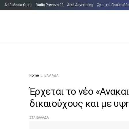
Arkè Media Group
Radio Preveza 93
Arkè Advertising
Όροι και Προϋποθέ
Home
ΕΛΛΑΔΑ
Έρχεται το νέο «Ανακα
δικαιούχους και με υψ
ΣΤΑ
ΕΛΛΑΔΑ