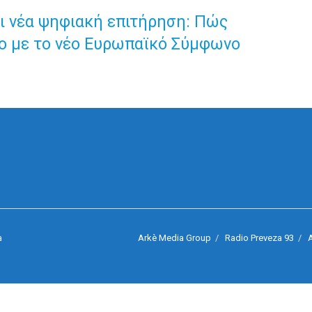
και νέα ψηφιακή επιτήρηση: Πώς
ίο με το νέο Ευρωπαϊκό Σύμφωνο
Arkè Media Group
Radio Preveza 93
A
a