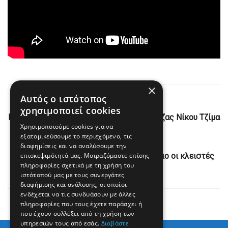
×
Αυτός ο ιστότοπος
Previous Post
χρησιμοποιεί cookies
Ευχές του προέδρου της ΔΕΕΠ ΝΔ Πρέβεζας Νίκου Τζίμα
Χρησιμοποιούμε cookies για να
εξατομικεύσουμε το περιεχόμενο, τις
Next Post
διαφημίσεις και να αναλύσουμε την
επισκεψιμότητά μας. Μοιραζόμαστε επίσης
Δεν θα καταβάλουν ενοίκιο τον Ιανουάριο οι κλειστές
πληροφορίες σχετικά με τη χρήση του
επιχειρήσεις ως τις 11/1
ιστότοπού μας με τους συνεργάτες
διαφήμισης και ανάλυσης, οι οποίοι
ενδέχεται να τις συνδυάσουν με άλλες
πληροφορίες που τους έχετε παράσχει ή
που έχουν συλλέξει από τη χρήση των
υπηρεσιών τους από εσάς.
Διαβάστε