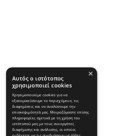
×
Αυτός ο ιστότοπος
χρησιμοποιεί cookies
Χρησιμοποιούμε cookies για να
εξατομικεύσουμε το περιεχόμενο, τις
διαφημίσεις και να αναλύσουμε την
επισκεψιμότητά μας. Μοιραζόμαστε επίσης
πληροφορίες σχετικά με τη χρήση του
ιστότοπού μας με τους συνεργάτες
διαφήμισης και ανάλυσης, οι οποίοι
ενδέχεται να τις συνδυάσουν με άλλες