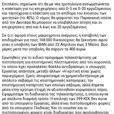
Επιπλέον, σημείωσε ότι θα με νέα τροπολογία ενσωματώνεται
η επέκταση για τις επιχειρήσεις από 0-5 σε 0-20 εργαζόμενους
και ταυτόχρονα η επέκταση για το επίδομα του ενοικίου των
φοιτητών (το 40%). Ο νόμος θα ψηφιστεί την Παρασκευή οπότε
από την Δευτέρα θα μπορούν να υποβάλλουν αίτηση και οι
επιχειρήσεις από και 6 έως και 20 εργαζόμενους.
Σε ό,τι αφορά στους μακροχρόνια ανέργους, η καταβολή των
επιδομάτων για τους 168.000 δικαιούχους θα ξεκινήσει αφού
γίνει η υποβολή των IBAN από 23 Απριλίου έως 3 Μαΐου. Δυο
μέρες μετά την υποβολή, θα πάρουν τα 400 ευρώ.
Ερωτηθείς για το ειδικό πρόγραμμα τηλεκατάρτισης με
πιστοποίηση για επιστήμονες πληττόμενους από τον κορονοϊό,
το οποίο έχει προκαλέσει θύελλα αντιδράσεων, ο υπουργός
Εργασίας απάντησε, μεταξύ άλλων: «Η κριτική είναι χωρίς
περιεχόμενο. Εμείς αποφασίσαμε να χρηματοδοτήσουμε με
απόλυτο σεβασμό τις επιστημονικές κατηγορίες, την
επιστημονική κατάρτιση των οποίων σέβομαι, αλλά έπρεπε
μέσα στην κρίσιμη στιγμή να αξιοποιηθούν ευρωπαϊκοί πόροι.
Εφαρμόσαμε τη διαδικασία της τηλεκατάρτισης, η οποία έγινε
με απόλυτα διαφανή τρόπο. Η επιλογή των 399 ΚΕΚ δεν έγινε
από το υπουργείο Εργασίας, αλλά είναι πιστοποιημένοι φορείς
από το υπουργείο Παιδείας. Και το voucher και οι
πιστοποιημένοι φορείς είναι διαδικασίες που ακολουθούνται