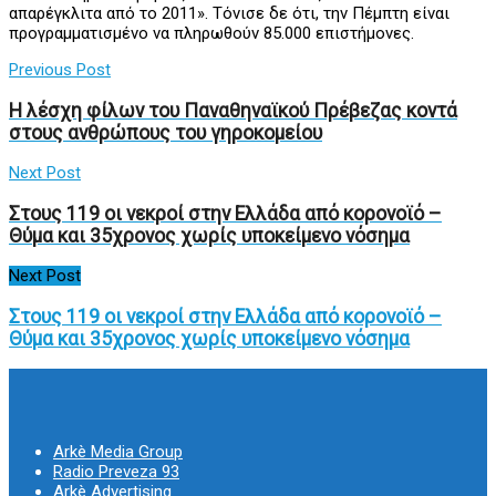
απαρέγκλιτα από το 2011». Τόνισε δε ότι, την Πέμπτη είναι
προγραμματισμένο να πληρωθούν 85.000 επιστήμονες.
Previous Post
Η λέσχη φίλων του Παναθηναϊκού Πρέβεζας κοντά
στους ανθρώπους του γηροκομείου
Next Post
Στους 119 οι νεκροί στην Ελλάδα από κορονοϊό –
Θύμα και 35χρονος χωρίς υποκείμενο νόσημα
Next Post
Στους 119 οι νεκροί στην Ελλάδα από κορονοϊό –
Θύμα και 35χρονος χωρίς υποκείμενο νόσημα
Arkè Media Group
Radio Preveza 93
Arkè Advertising