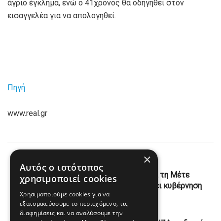
άγριο έγκλημα, ενώ ο 41χρονος θα οδηγηθεί στον
εισαγγελέα για να απολογηθεί.
Πηγή
www.real.gr
×
Previous Post
Αυτός ο ιστότοπος
Δανία: Τρίτη συνεχόμενη θητεία για τη Μέτε
χρησιμοποιεί cookies
Φρεντέρικσεν, κατάφερε να σχηματίσει κυβέρνηση
Χρησιμοποιούμε cookies για να
εξατομικεύσουμε το περιεχόμενο, τις
Next Post
διαφημίσεις και να αναλύσουμε την