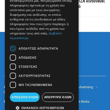
επισκεψιμότητά μας. Μοιραζόμαστε επίσης
Συμεών Κεδίκογλου στη Realnews: Ο ΣΥΡΙΖΑ κινδυνεύει
πληροφορίες σχετικά με τη χρήση του
να μείνει πουκάμισο αδειανό
ιστότοπού μας με τους συνεργάτες
διαφήμισης και ανάλυσης, οι οποίοι
ενδέχεται να τις συνδυάσουν με άλλες
πληροφορίες που τους έχετε παράσχει ή
που έχουν συλλέξει από τη χρήση των
υπηρεσιών τους από εσάς.
Διαβάστε
περισσότερα
ΑΠΟΛΎΤΩΣ ΑΠΑΡΑΊΤΗΤΑ
ΑΠΌΔΟΣΗΣ
ΣΤΌΧΕΥΣΗΣ
ΛΕΙΤΟΥΡΓΙΚΌΤΗΤΑΣ
ΜΗ ΤΑΞΙΝΟΜΗΜΈΝΑ
Arkè Media Group
Radio Preveza 93
Arkè Advertising
Όροι και Προϋποθέσεις
Επικοινωνία
ΑΠΟΔΟΧΉ ΌΛΩΝ
ΑΠΌΡΡΙΨΗ ΌΛΩΝ
© 2022
Prevezapost
Inspired by
Arkè Adv
Partner of
Arkè Media
ΕΜΦΆΝΙΣΗ ΛΕΠΤΟΜΕΡΕΙΏΝ