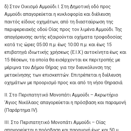
δ) Στον Οικισμό Αμμούδι I. Στη Δημοτική οδό προς
Αμμούδι απαγορεύεται η κυκλοφορία και διέλευση
παντός είδους οχημάτων, από τη διασταύρωση της
περιφερειακής οδού Οίας προς τον λιμένα Αμμούδι. Της
απαγόρευσης αυτής εξαιρούνται οχήματα τροφοδοσίας
κατά τις ώρες 05.00 π.μ. έως 10.00 π.μ. και έως 15
επιβατηγά ιδιωτικής χρήσεως (Ε.Ι.Χ.) αυτοκίνητα έως και
15 θέσεων, τα οποία θα εισέρχονται εκ περιτροπής με
μέριμνα του Δήμου Θήρας για την διευκόλυνση της
μετακίνησης των επισκεπτών. Επιτρέπεται η διέλευση
οχημάτων με προορισμό προς και από τη νήσο Θηρασιά.
II. Στο Περιπατητικό Μονοπάτι Αμμούδι – Ακρωτήριο
‘Αγιος Νικόλαος απαγορεύεται η πρόσβαση και παραμονή
(Παράρτημα ΙV).
ΙΙΙ. Στο Περιπατητικό Μονοπάτι Αμμούδι – Οίας
απαγορεύεται η πρόσβαση και παραμονή έως και 50 μ.