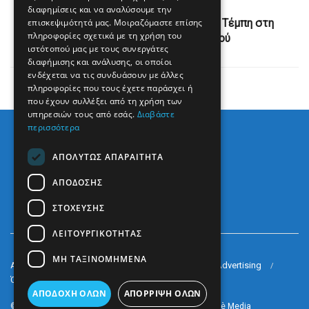
Next Post
διαφημίσεις και να αναλύσουμε την
επισκεψιμότητά μας. Μοιραζόμαστε επίσης
Είναι ήδη καταδικασμένη η ΝΔ για τα Τέμπη στη
πληροφορίες σχετικά με τη χρήση του
συνείδηση του ελληνικού λαού
ιστότοπού μας με τους συνεργάτες
διαφήμισης και ανάλυσης, οι οποίοι
ενδέχεται να τις συνδυάσουν με άλλες
πληροφορίες που τους έχετε παράσχει ή
που έχουν συλλέξει από τη χρήση των
υπηρεσιών τους από εσάς.
Διαβάστε
περισσότερα
ΑΠΟΛΎΤΩΣ ΑΠΑΡΑΊΤΗΤΑ
ΑΠΌΔΟΣΗΣ
ΣΤΌΧΕΥΣΗΣ
ΛΕΙΤΟΥΡΓΙΚΌΤΗΤΑΣ
ΜΗ ΤΑΞΙΝΟΜΗΜΈΝΑ
Arkè Media Group
Radio Preveza 93
Arkè Advertising
Όροι και Προϋποθέσεις
Επικοινωνία
ΑΠΟΔΟΧΉ ΌΛΩΝ
ΑΠΌΡΡΙΨΗ ΌΛΩΝ
© 2022
Prevezapost
Inspired by
Arkè Adv
Partner of
Arkè Media