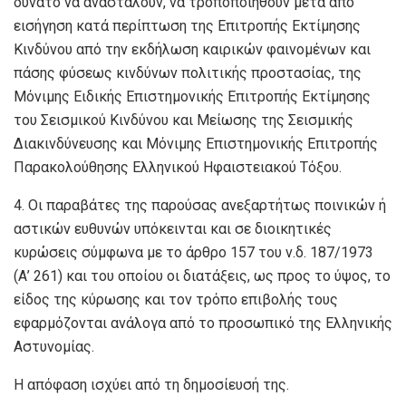
δυνατό να ανασταλούν, να τροποποιηθούν μετά από
εισήγηση κατά περίπτωση της Επιτροπής Εκτίμησης
Κινδύνου από την εκδήλωση καιρικών φαινομένων και
πάσης φύσεως κινδύνων πολιτικής προστασίας, της
Μόνιμης Ειδικής Επιστημονικής Επιτροπής Εκτίμησης
του Σεισμικού Κινδύνου και Μείωσης της Σεισμικής
Διακινδύνευσης και Μόνιμης Επιστημονικής Επιτροπής
Παρακολούθησης Ελληνικού Ηφαιστειακού Τόξου.
4. Οι παραβάτες της παρούσας ανεξαρτήτως ποινικών ή
αστικών ευθυνών υπόκεινται και σε διοικητικές
κυρώσεις σύμφωνα με το άρθρο 157 του ν.δ. 187/1973
(Α’ 261) και του οποίου οι διατάξεις, ως προς το ύψος, το
είδος της κύρωσης και τον τρόπο επιβολής τους
εφαρμόζονται ανάλογα από το προσωπικό της Ελληνικής
Αστυνομίας.
Η απόφαση ισχύει από τη δημοσίευσή της.