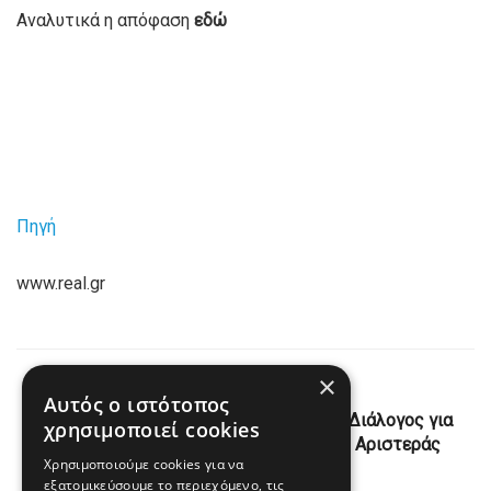
Αναλυτικά η απόφαση
εδώ
Πηγή
www.real.gr
×
Previous Post
Αυτός ο ιστότοπος
Συνάντηση Φάμελλου-Χαρίτση σήμερα: Διάλογος για
χρησιμοποιεί cookies
κοινές πρωτοβουλίες ΣΥΡΙΖΑ – Νέας Αριστεράς
Χρησιμοποιούμε cookies για να
εξατομικεύσουμε το περιεχόμενο, τις