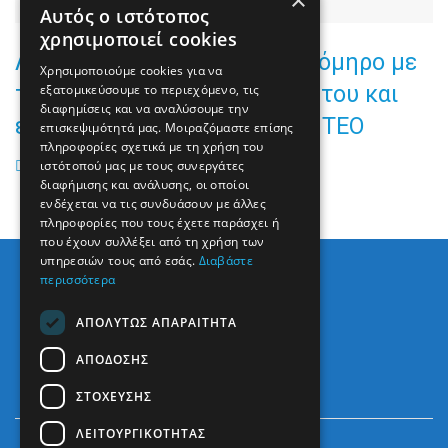
×
Αυτός ο ιστότοπος
χρησιμοποιεί cookies
Λάρισα: 50χρονος κρατούσε όμηρο με
Χρησιμοποιούμε cookies για να
τσεκούρι την πρώην σύζυγό του και
εξατομικεύσουμε το περιεχόμενο, τις
διαφημίσεις και να αναλύσουμε την
έκανε live στο facebook - ΒΙΝΤΕΟ
επισκεψιμότητά μας. Μοιραζόμαστε επίσης
πληροφορίες σχετικά με τη χρήση του
ιστότοπού μας με τους συνεργάτες
διαφήμισης και ανάλυσης, οι οποίοι
ενδέχεται να τις συνδυάσουν με άλλες
πληροφορίες που τους έχετε παράσχει ή
που έχουν συλλέξει από τη χρήση των
υπηρεσιών τους από εσάς.
Διαβάστε
περισσότερα
ΑΠΟΛΎΤΩΣ ΑΠΑΡΑΊΤΗΤΑ
ΑΠΌΔΟΣΗΣ
ΣΤΌΧΕΥΣΗΣ
ΛΕΙΤΟΥΡΓΙΚΌΤΗΤΑΣ