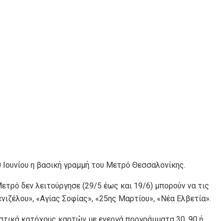
0 Ιουνίου η βασική γραμμή του Μετρό Θεσσαλονίκης.
ετρό δεν λειτούργησε (29/5 έως και 19/6) μπορούν να τις
ιζέλου», «Αγίας Σοφίας», «25ης Μαρτίου», «Νέα Ελβετία».
ιστικά κατόχους καρτών με ενεργά προγράμματα 30, 90 ή