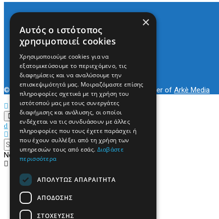
×
Αυτός ο ιστότοπος
Arkè Media Group
χρησιμοποιεί cookies
Radio Preveza 93
Arkè Advertising
Χρησιμοποιούμε cookies για να
Όροι και Προϋποθέσεις
εξατομικεύσουμε το περιεχόμενο, τις
Επικοινωνία
διαφημίσεις και να αναλύσουμε την
επισκεψιμότητά μας. Μοιραζόμαστε επίσης
© 2022
Prevezapost
Inspired by
Arkè Adv
Partner of
Arkè Media
πληροφορίες σχετικά με τη χρήση του
ιστότοπού μας με τους συνεργάτες
διαφήμισης και ανάλυσης, οι οποίοι
ενδέχεται να τις συνδυάσουν με άλλες
πληροφορίες που τους έχετε παράσχει ή
που έχουν συλλέξει από τη χρήση των
υπηρεσιών τους από εσάς.
Διαβάστε
No Result
περισσότερα
View All Result
ΑΠΟΛΎΤΩΣ ΑΠΑΡΑΊΤΗΤΑ
Αρχική
Κόσμος
Πολιτική
ΑΠΌΔΟΣΗΣ
Τοπικά
Περιφερειακά
ΣΤΌΧΕΥΣΗΣ