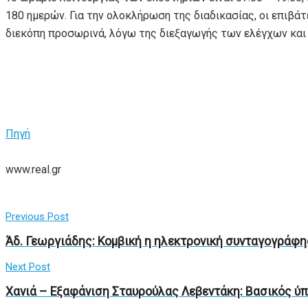
180 ημερών. Για την ολοκλήρωση της διαδικασίας, οι επιβά
διεκόπη προσωρινά, λόγω της διεξαγωγής των ελέγχων και
Πηγή
www.real.gr
Previous Post
Άδ. Γεωργιάδης: Κομβική η ηλεκτρονική συνταγογράφη
Next Post
Χανιά – Εξαφάνιση Σταυρούλας Λεβεντάκη: Βασικός ύπ