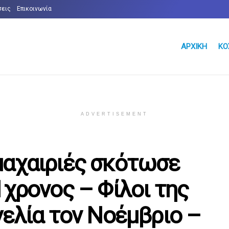
σεις
Επικοινωνία
ΑΡΧΙΚΉ
ΚΌ
ADVERTISEMENT
μαχαιριές σκότωσε
1χρονος – Φίλοι της
γελία τον Νοέμβριο –