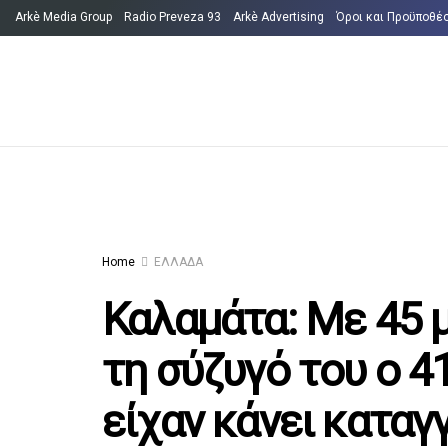
Arkè Media Group
Radio Preveza 93
Arkè Advertising
Όροι και Προϋποθέ
Home
ΕΛΛΑΔΑ
Καλαμάτα: Με 45 
τη σύζυγό του ο 4
είχαν κάνει καταγ