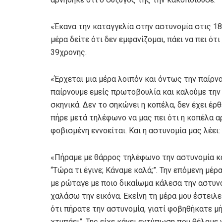
«Έκανα την καταγγελία στην αστυνομία στις 18 
μέρα δείτε ότι δεν εμφανίζομαι, πάει να πει ότ
39χρονης.
«Έρχεται μια μέρα λοιπόν και όντως την παίρ
παίρνουμε εμείς πρωτοβουλία και καλούμε την α
σκηνικά. Δεν το σηκώνει η κοπέλα, δεν έχει έρθ
πήρε μετά τηλέφωνο να μας πει ότι η κοπέλα α
φοβισμένη εννοείται. Και η αστυνομία μας λέει
«Πήραμε με θάρρος τηλέφωνο την αστυνομία κα
“Τώρα τι έγινε; Κάναμε καλά;”. Την επόμενη μέρα
με ρώταγε με ποιο δικαίωμα κάλεσα την αστυνομ
χαλάσω την εικόνα. Εκείνη τη μέρα μου έστειλε
ότι πήρατε την αστυνομία, γιατί φοβηθήκατε μ
χτυπάει”. Της είχε κάνει εντύπωση που θέλαμε