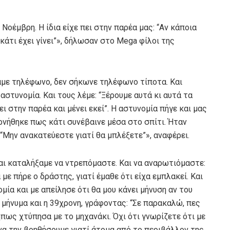
Νοέμβρη. Η ίδια είχε πει στην παρέα μας: “Αν κάποια
ι κάτι έχει γίνει”», δήλωσαν στο Mega φίλοι της
ναμε τηλέφωνο, δεν σήκωνε τηλέφωνο τίποτα. Και
στυνομία. Και τους λέμε: “Ξέρουμε αυτά κι αυτά τα
ει στην παρέα και μένει εκεί”. Η αστυνομία πήγε και μας
ρνήθηκε πως κάτι συνέβαινε μέσα στο σπίτι. Ήταν
: “Μην ανακατεύεστε γιατί θα μπλέξετε”», αναφέρει.
ι καταλήξαμε να ντρεπόμαστε. Και να αναρωτιόμαστε:
 με πήρε ο δράστης, γιατί έμαθε ότι είχα εμπλακεί. Και
ία και με απείλησε ότι θα μου κάνει μήνυση αν του
 μήνυμα και η 39χρονη, γράφοντας: “Σε παρακαλώ, πες
ήπως χτύπησα με το μηχανάκι. Όχι ότι γνωρίζετε ότι με
 να την βοηθήσουμε γιατί άτομα από το περιβάλλον της