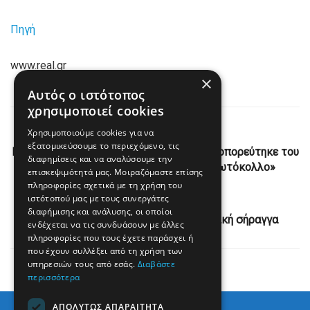
Πηγή
www.real.gr
×
Αυτός ο ιστότοπος
χρησιμοποιεί cookies
Previous Post
Χρησιμοποιούμε cookies για να
εξατομικεύσουμε το περιεχόμενο, τις
Βρετανία: Πυρά κατά του Μακρόν που προπορεύτηκε του
διαφημίσεις και να αναλύσουμε την
βασιλιά Καρόλου και «έσπασε το πρωτόκολλο»
επισκεψιμότητά μας. Μοιραζόμαστε επίσης
πληροφορίες σχετικά με τη χρήση του
Next Post
ιστότοπού μας με τους συνεργάτες
διαφήμισης και ανάλυσης, οι οποίοι
Λος Άντζελες: Κατέρρευσε βιομηχανική σήραγγα
ενδέχεται να τις συνδυάσουν με άλλες
πληροφορίες που τους έχετε παράσχει ή
που έχουν συλλέξει από τη χρήση των
υπηρεσιών τους από εσάς.
Διαβάστε
περισσότερα
ΑΠΟΛΎΤΩΣ ΑΠΑΡΑΊΤΗΤΑ