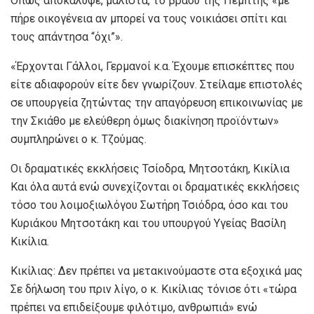
Όπως αποκάλυψε, μάλιστα, το βράδυ της Πέμπτης «με
πήρε οικογένεια αν μπορεί να τους νοικιάσει σπίτι και
τους απάντησα “όχι”».
«Έρχονται Γάλλοι, Γερμανοί κ.α. Έχουμε επισκέπτες που
είτε αδιαφορούν είτε δεν γνωρίζουν. Στείλαμε επιστολές
σε υπουργεία ζητώντας την απαγόρευση επικοινωνίας με
την Σκιάθο με ελεύθερη όμως διακίνηση προϊόντων»
συμπληρώνει ο κ. Τζούμας.
Οι δραματικές εκκλήσεις Τσίοδρα, Μητσοτάκη, Κικίλια
Και όλα αυτά ενώ συνεχίζονται οι δραματικές εκκλήσεις
τόσο του λοιμοξιωλόγου Σωτήρη Τσιόδρα, όσο και του
Κυριάκου Μητσοτάκη και του υπουργού Υγείας Βασίλη
Κικίλια.
Κικίλιας: Δεν πρέπει να μετακινούμαστε στα εξοχικά μας
Σε δήλωση του πριν λίγο, ο κ. Κικίλιας τόνισε ότι «τώρα
πρέπει να επιδείξουμε φιλότιμο, ανθρωπιά» ενώ