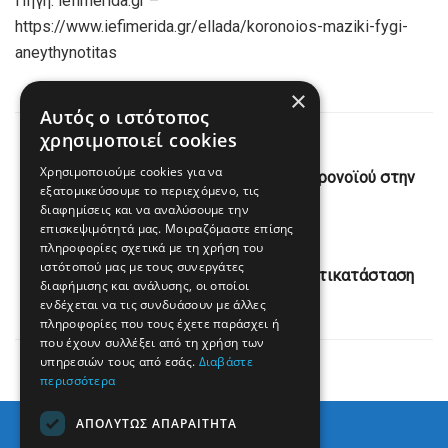
Πηγή: iefimerida.gr –
https://www.iefimerida.gr/ellada/koronoios-maziki-fygi-
aneythynotitas
×
Αυτός ο ιστότοπος
χρησιμοποιεί cookies
Previous Post
Χρησιμοποιούμε cookies για να
Επίσημη ανακοίνωση για κρούσματα κορονοϊού στην
εξατομικεύσουμε το περιεχόμενο, τις
Ήπειρο
διαφημίσεις και να αναλύσουμε την
επισκεψιμότητά μας. Μοιραζόμαστε επίσης
Next Post
πληροφορίες σχετικά με τη χρήση του
ιστότοπού μας με τους συνεργάτες
Ξεκινούν τα έργα της ΔΕΥΑΠ για την αντικατάσταση
διαφήμισης και ανάλυσης, οι οποίοι
αγωγών στην Κυανή Ακτή
ενδέχεται να τις συνδυάσουν με άλλες
πληροφορίες που τους έχετε παράσχει ή
που έχουν συλλέξει από τη χρήση των
υπηρεσιών τους από εσάς.
Διαβάστε
περισσότερα
ΑΠΟΛΎΤΩΣ ΑΠΑΡΑΊΤΗΤΑ