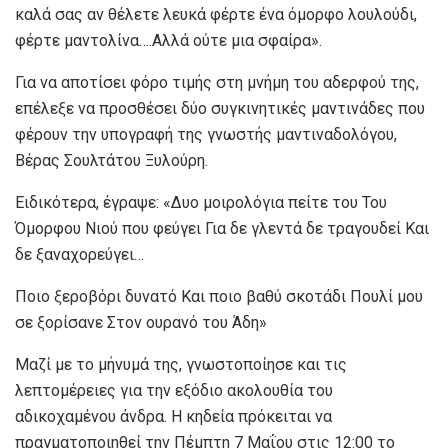
καλά σας αν θέλετε λευκά φέρτε ένα όμορφο λουλούδι,
φέρτε μαντολίνα….Αλλά ούτε μια σφαίρα».
Για να αποτίσει φόρο τιμής στη μνήμη του αδερφού της,
επέλεξε να προσθέσει δύο συγκινητικές μαντινάδες που
φέρουν την υπογραφή της γνωστής μαντιναδολόγου,
Βέρας Σουλτάτου Ξυλούρη.
Ειδικότερα, έγραψε: «Δυο μοιρολόγια πείτε του Του
Όμορφου Νιού που φεύγει Για δε γλεντά δε τραγουδεί Και
δε ξαναχορεύγει…
Ποιο ξεροβόρι δυνατό Και ποιο βαθύ σκοτάδι Πουλί μου
σε ξορίσανε Στον ουρανό του Άδη»
Μαζί με το μήνυμά της, γνωστοποίησε και τις
λεπτομέρειες για την εξόδιο ακολουθία του
αδικοχαμένου άνδρα. Η κηδεία πρόκειται να
πραγματοποιηθεί την Πέμπτη 7 Μαΐου στις 12:00 το