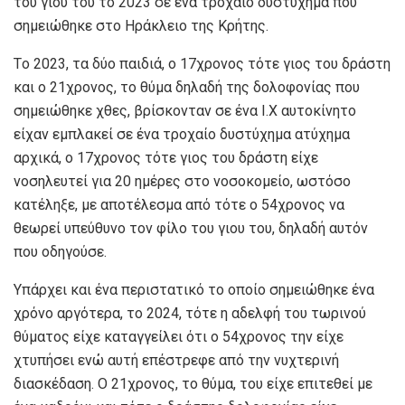
του γιου του το 2023 σε ένα τροχαίο δυστύχημα που
σημειώθηκε στο Ηράκλειο της Κρήτης.
Tο 2023, τα δύο παιδιά, ο 17χρονος τότε γιος του δράστη
και ο 21χρονος, το θύμα δηλαδή της δολοφονίας που
σημειώθηκε χθες, βρίσκονταν σε ένα Ι.Χ αυτοκίνητο
είχαν εμπλακεί σε ένα τροχαίο δυστύχημα ατύχημα
αρχικά, ο 17χρονος τότε γιος του δράστη είχε
νοσηλευτεί για 20 ημέρες στο νοσοκομείο, ωστόσο
κατέληξε, με αποτέλεσμα από τότε ο 54χρονος να
θεωρεί υπεύθυνο τον φίλο του γιου του, δηλαδή αυτόν
που οδηγούσε.
Υπάρχει και ένα περιστατικό το οποίο σημειώθηκε ένα
χρόνο αργότερα, το 2024, τότε η αδελφή του τωρινού
θύματος είχε καταγγείλει ότι ο 54χρονος την είχε
χτυπήσει ενώ αυτή επέστρεφε από την νυχτερινή
διασκέδαση. Ο 21χρονος, το θύμα, του είχε επιτεθεί με