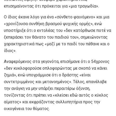
επισημαίνοντας ότι πρόκειται για «μια τραγωδία».
Ο ίδιος έκανε λόγο για ένα «σύνθετο φαινόμενο» και μια
«χρονίζουσα συνθήκη βρασμού ψυχικής ορμής», ενώ
υποστήριξε ότι ο εντολέας του «δεν κατόρθωσε ποτέ να
ξεπεράσει τον θάνατο του παιδιού του», σημειώνοντας
χαρακτηριστικά πως «μαζί με το παιδί του πέθανε και ο
ίδιος».
Αναφερόμενος στα γεγονότα, επισήμανε ότι ο 54χρονος
«δεν κυκλοφορούσε οπλοφορώντας με σκοπό να κάνει
ζημιά», ενώ υπογράμμισε ότι ο δράστης «είναι
συντετριμμένος και μετανοημένος». Τέλος, επανέλαβε
την ανάγκη να μην υπάρξει περαιτέρω όξυνση,
τονίζοντας ότι πρέπει να «κλείσει εδώ αυτός ο κύκλος
αίματος» και εκφράζοντας συλλυπητήρια προς την
οικογένεια του θύματος.