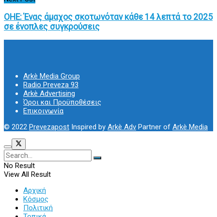
ΟΗΕ: Ένας άμαχος σκοτωνόταν κάθε 14 λεπτά το 2025
σε ένοπλες συγκρούσεις
Arkè Media Group
Radio Preveza 93
Arkè Advertising
Όροι και Προϋποθέσεις
Επικοινωνία
© 2022
Prevezapost
Inspired by
Arkè Adv
Partner of
Arkè Media
No Result
View All Result
Αρχική
Κόσμος
Πολιτική
Τοπικά