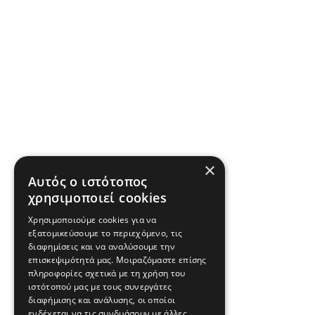
×
Αυτός ο ιστότοπος
χρησιμοποιεί cookies
Χρησιμοποιούμε cookies για να
εξατομικεύσουμε το περιεχόμενο, τις
διαφημίσεις και να αναλύσουμε την
επισκεψιμότητά μας. Μοιραζόμαστε επίσης
πληροφορίες σχετικά με τη χρήση του
ιστότοπού μας με τους συνεργάτες
διαφήμισης και ανάλυσης, οι οποίοι
ενδέχεται να τις συνδυάσουν με άλλες