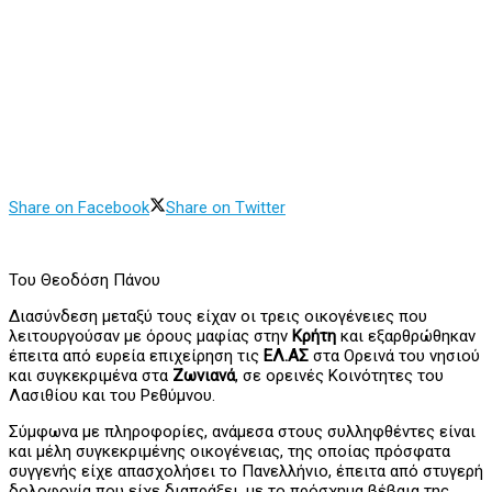
Share on Facebook
Share on Twitter
Του Θεοδόση Πάνου
Διασύνδεση μεταξύ τους είχαν οι τρεις οικογένειες που
λειτουργούσαν με όρους μαφίας στην
Κρήτη
και εξαρθρώθηκαν
έπειτα από ευρεία επιχείρηση τις
ΕΛ.ΑΣ
στα Ορεινά του νησιού
και συγκεκριμένα στα
Ζωνιανά
, σε ορεινές Κοινότητες του
Λασιθίου και του Ρεθύμνου.
Σύμφωνα με πληροφορίες, ανάμεσα στους συλληφθέντες είναι
και μέλη συγκεκριμένης οικογένειας, της οποίας πρόσφατα
συγγενής είχε απασχολήσει το Πανελλήνιο, έπειτα από στυγερή
δολοφονία που είχε διαπράξει, με το πρόσχημα βέβαια της