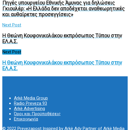
Πηγές υπουργείου Εθνικής Άμυνας για δηλώσεις
Γκιουλέρ: «Η Ελλάδα δεν αποδέχεται αναθεωρητικές
και αυθαίρετες προσεγγίσεις»
Next Post
Η Θεώνη Κουφονικολάκου εκπρόσωπος Τύπου στην
ΕΛ.Α.Σ.
Next Post
Η Θεώνη Κουφονικολάκου εκπρόσωπος Τύπου στην
ΕΛ.Α.Σ.
Arkè Media Group
Radio Preveza 93
Arkè Advertising
Όροι και Προϋποθέσεις
Επικοινωνία
© 2022
Prevezapost
Inspired by
Arkè Adv
Partner of
Arkè Media