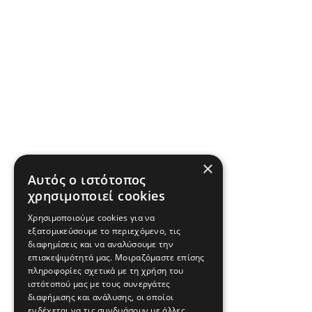
×
Αυτός ο ιστότοπος
χρησιμοποιεί cookies
Χρησιμοποιούμε cookies για να
εξατομικεύσουμε το περιεχόμενο, τις
διαφημίσεις και να αναλύσουμε την
επισκεψιμότητά μας. Μοιραζόμαστε επίσης
πληροφορίες σχετικά με τη χρήση του
ιστότοπού μας με τους συνεργάτες
διαφήμισης και ανάλυσης, οι οποίοι
ενδέχεται να τις συνδυάσουν με άλλες