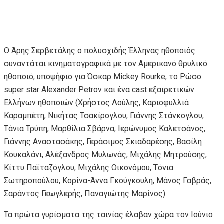
Ο Άρης Σερβετάλης ο πολυσχιδής Έλληνας ηθοποιός
συναντάται κινηματογραφικά με τον Αμερικανό θρυλικό
ηθοποιό, υποψήφιο για Όσκαρ Mickey Rourke, το Ρώσο
super star Alexander Petrov και ένα cast εξαιρετικών
Ελλήνων ηθοποιών (Χρήστος Λούλης, Καριοφυλλιά
Καραμπέτη, Νικήτας Τσακίρογλου, Γιάννης Στάνκογλου,
Τάνια Τρύπη, Μαρθίλια Σβάρνα, Ιερώνυμος Καλετσάνος,
Γιάννης Αναστασάκης, Γεράσιμος Σκιαδαρέσης, Βασίλη
Κουκαλάνι, Αλέξανδρος Μυλωνάς, Μιχάλης Μητρούσης,
Κίττυ Παϊταζόγλου, Μιχάλης Οικονόμου, Τόνια
Σωτηροπούλου, Κορίνα-Άννα Γκούγκουλη, Μάνος Γαβράς,
Σαράντος Γεωγλερής, Παναγιώτης Μαρίνος).
Τα πρώτα γυρίσματα της ταινίας έλαβαν χώρα τον Ιούνιο