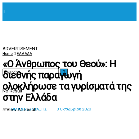
ADVERTISEMENT
Home
ΕΛΛΑΔΑ
«Ο Άνθρωπος του Θεού»: Η
διεθνής παραγωγή
ολοκλήρωσε τα γυρίσματά της
No Result
στην Ελλάδα
View All Result
Από
ΟΜΑΔΑ ΣΥΝΤΑΞΗΣ
3 Οκτωβρίου 2020