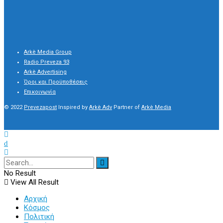
Arkè Media Group
Radio Preveza 93
Arkè Advertising
Όροι και Προϋποθέσεις
Επικοινωνία
© 2022
Prevezapost
Inspired by
Arkè Adv
Partner of
Arkè Media
No Result
View All Result
Αρχική
Κόσμος
Πολιτική