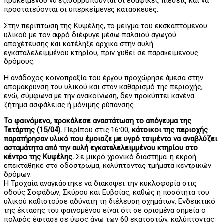
προκειμένου να εξισορροπούνται οι εδαφικές πιέσεις και να
προστατεύονται οι υπερκείμενες κατασκευές.
Στην περίπτωση της Κυψέλης, το μείγμα του εκσκαπτόμενου
υλικού με τον αφρό διέφυγε μέσω παλαιού αγωγού
αποχέτευσης και κατέληξε αρχικά στην αυλή
εγκαταλελειμμένου κτηρίου, πριν χυθεί σε παρακείμενους
δρόμους.
Η ανάδοχος κοινοπραξία του έργου προχώρησε άμεσα στην
απομάκρυνση του υλικού και στον καθαρισμό της περιοχής,
ενώ, σύμφωνα με την ανακοίνωση, δεν προκύπτει κανένα
ζήτημα ασφάλειας ή μόνιμης ρύπανσης.
Το φαινόμενο, προκάλεσε αναστάτωση το απόγευμα της
Τετάρτης (15/04).
Περίπου στις 16:00,
κάτοικοι της περιοχής
παρατήρησαν υλικό που έμοιαζε με υγρό τσιμέντο να αναβλύζει
ασταμάτητα από την αυλή εγκαταλελειμμένου κτηρίου στο
κέντρο της Κυψέλης.
Σε μικρό χρονικό διάστημα, η εκροή
επεκτάθηκε στο οδόστρωμα, καλύπτοντας τμήματα κεντρικών
δρόμων.
Η Τροχαία αναγκάστηκε να διακόψει την κυκλοφορία στις
οδούς Σοφάδων, Σκύρου και Ευβοίας, καθώς η ποσότητα του
υλικού καθιστούσε αδύνατη τη διέλευση οχημάτων. Ενδεικτικό
της έκτασης του φαινομένου είναι ότι σε ορισμένα σημεία ο
πολφός έφτασε σε ύψος άνω των 60 εκατοστών, καλύπτοντας