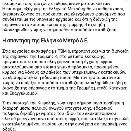
ακόμη και τους τροχούς σταθμευμένων μοτοσυκλετών.
Η επίσημη εξήγηση της Ελληνικό Μετρό ήρθε να καθησυχάσει,
διευκρινίζοντας ότι πρόκειται για ελεγχόμενο φαινόμενο που
συνδέεται με τις υπόγειες εργασίες και ότι η διάνοιξη της
σήραγγας στο κρίσιμο τμήμα της Γραμμής 4 έχει ήδη
ολοκληρωθεί χωρίς να σημειωθεί οποιαδήποτε καθίζηση.
Η απάντηση της Ελληνικό Μετρό Α.Ε.
Στις εργασίες εκσκαφής με TBM (μετροπόντικα) για τη διάνοιξη
της σήραγγας της Γραμμής 4, στο μέτωπο εκσκαφής,
πραγματοποιείται υπό ελεγχόμενη πίεση έγχυση αφρού
αποτελούμενου από ειδικά χημικά πρόσμικτα, προκειμένου
κυρίως για λόγους ασφαλείας των υπερκείμενων κατασκευών,
να εξισορροπηθεί η εδαφική πίεση. Με τον τρόπο αυτόν και
χωρίς να υπάρξει οποιαδήποτε καθίζηση ολοκληρώθηκε ήδη η
διάνοιξη της σήραγγας στο τμήμα της Γραμμής μεταξύ Κατεχάκη
και Ευαγγελισμού.
Στην περιοχή της Κυψέλης, νωρίτερα σήμερα παρατηρήθηκε η
διαρροή μέσω παλαιού αγωγού αποχέτευσης, εδαφικού
πολφού, δηλαδή μείγματος του ίδιου του εκσκαπτόμενου
υλικού με εγχυνόμενο υπό πίεση αφρό, που κατέληξε στην αυλή
εγκαταλελειμμένου κτιρίου και στην συνέχεια σε παρακείμενες
οδούς.