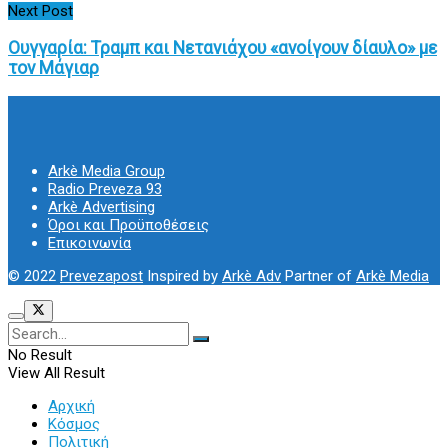
Next Post
Ουγγαρία: Τραμπ και Νετανιάχου «ανοίγουν δίαυλο» με
τον Μάγιαρ
Arkè Media Group
Radio Preveza 93
Arkè Advertising
Όροι και Προϋποθέσεις
Επικοινωνία
© 2022
Prevezapost
Inspired by
Arkè Adv
Partner of
Arkè Media
No Result
View All Result
Αρχική
Κόσμος
Πολιτική