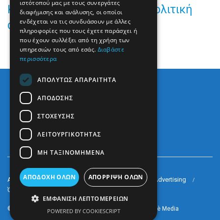
ιστότοπού μας με τους συνεργάτες
Kontra24: Στο «κόκκινο» η πολιτική
διαφήμισης και ανάλυσης, οι οποίοι
ενδέχεται να τις συνδυάσουν με άλλες
αντιπαράθεση
πληροφορίες που τους έχετε παράσχει ή
που έχουν συλλέξει από τη χρήση των
υπηρεσιών τους από εσάς.
Διαβάστε
περισσότερα
ΑΠΟΛΎΤΩΣ ΑΠΑΡΑΊΤΗΤΑ
ΑΠΌΔΟΣΗΣ
ΣΤΌΧΕΥΣΗΣ
ΛΕΙΤΟΥΡΓΙΚΌΤΗΤΑΣ
ΜΗ ΤΑΞΙΝΟΜΗΜΈΝΑ
ΑΠΟΔΟΧΉ ΌΛΩΝ
ΑΠΌΡΡΙΨΗ ΌΛΩΝ
Arkè Media Group
Radio Preveza 93
Arkè Advertising
Όροι και Προϋποθέσεις
Επικοινωνία
ΕΜΦΆΝΙΣΗ ΛΕΠΤΟΜΕΡΕΙΏΝ
© 2022
Prevezapost
Inspired by
Arkè Adv
Partner of
Arkè Media
POWERED BY COOKIESCRIPT