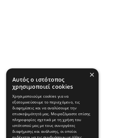
×
Αυτός ο ιστότοπος
χρησιμοποιεί cookies
Χρησιμοποιούμε cookies για να
εξατομικεύσουμε το περιεχόμενο, τις
διαφημίσεις και να αναλύσουμε την
επισκεψιμότητά μας. Μοιραζόμαστε επίσης
πληροφορίες σχετικά με τη χρήση του
ιστότοπού μας με τους συνεργάτες
διαφήμισης και ανάλυσης, οι οποίοι
ενδέχεται να τις συνδυάσουν με άλλες