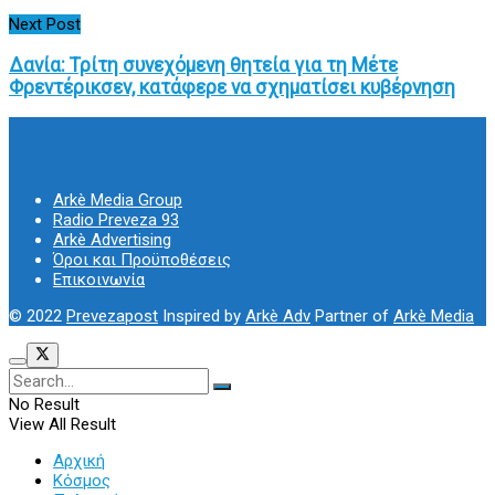
Next Post
Δανία: Τρίτη συνεχόμενη θητεία για τη Μέτε
Φρεντέρικσεν, κατάφερε να σχηματίσει κυβέρνηση
Arkè Media Group
Radio Preveza 93
Arkè Advertising
Όροι και Προϋποθέσεις
Επικοινωνία
© 2022
Prevezapost
Inspired by
Arkè Adv
Partner of
Arkè Media
No Result
View All Result
Αρχική
Κόσμος