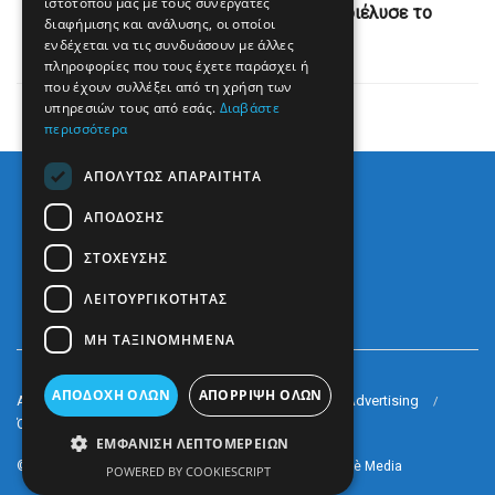
ιστότοπού μας με τους συνεργάτες
πλαγιάς στην Αυστρία: Αεροπλάνο διέλυσε το
διαφήμισης και ανάλυσης, οι οποίοι
αλεξίπτωτό της
ενδέχεται να τις συνδυάσουν με άλλες
πληροφορίες που τους έχετε παράσχει ή
που έχουν συλλέξει από τη χρήση των
υπηρεσιών τους από εσάς.
Διαβάστε
περισσότερα
ΑΠΟΛΎΤΩΣ ΑΠΑΡΑΊΤΗΤΑ
ΑΠΌΔΟΣΗΣ
ΣΤΌΧΕΥΣΗΣ
ΛΕΙΤΟΥΡΓΙΚΌΤΗΤΑΣ
ΜΗ ΤΑΞΙΝΟΜΗΜΈΝΑ
ΑΠΟΔΟΧΉ ΌΛΩΝ
ΑΠΌΡΡΙΨΗ ΌΛΩΝ
Arkè Media Group
Radio Preveza 93
Arkè Advertising
Όροι και Προϋποθέσεις
Επικοινωνία
ΕΜΦΆΝΙΣΗ ΛΕΠΤΟΜΕΡΕΙΏΝ
© 2022
Prevezapost
Inspired by
Arkè Adv
Partner of
Arkè Media
POWERED BY COOKIESCRIPT