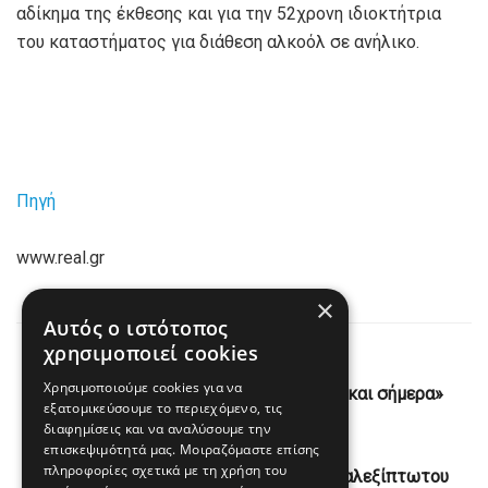
αδίκημα της έκθεσης και για την 52χρονη ιδιοκτήτρια
του καταστήματος για διάθεση αλκοόλ σε ανήλικο.
Πηγή
www.real.gr
×
Αυτός ο ιστότοπος
χρησιμοποιεί cookies
Previous Post
Χρησιμοποιούμε cookies για να
Ρούμπιο: Συμφωνία με το Ιράν «ακόμη και σήμερα»
εξατομικεύσουμε το περιεχόμενο, τις
διαφημίσεις και να αναλύσουμε την
Next Post
επισκεψιμότητά μας. Μοιραζόμαστε επίσης
πληροφορίες σχετικά με τη χρήση του
Από θαύμα σώθηκε 44χρονη αθλήτρια αλεξίπτωτου