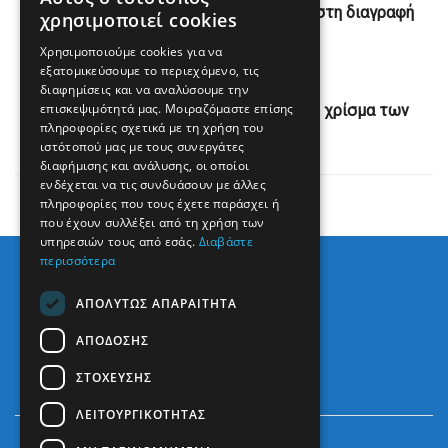
Πώς έφτασε ο Κυριάκος Μητσοτάκης στη διαγραφή
χρησιμοποιεί cookies
Σαμαρά
Χρησιμοποιούμε cookies για να
εξατομικεύσουμε το περιεχόμενο, τις
Next Post
διαφημίσεις και να αναλύσουμε την
επισκεψιμότητά μας. Μοιραζόμαστε επίσης
Γερμανία: Ο Ρόμπερτ Χάμπεκ έλαβε το χρίσμα των
πληροφορίες σχετικά με τη χρήση του
Πρασίνων
ιστότοπού μας με τους συνεργάτες
διαφήμισης και ανάλυσης, οι οποίοι
ενδέχεται να τις συνδυάσουν με άλλες
πληροφορίες που τους έχετε παράσχει ή
που έχουν συλλέξει από τη χρήση των
υπηρεσιών τους από εσάς.
Διαβάστε
περισσότερα
ΑΠΟΛΎΤΩΣ ΑΠΑΡΑΊΤΗΤΑ
ΑΠΌΔΟΣΗΣ
ΣΤΌΧΕΥΣΗΣ
ΛΕΙΤΟΥΡΓΙΚΌΤΗΤΑΣ