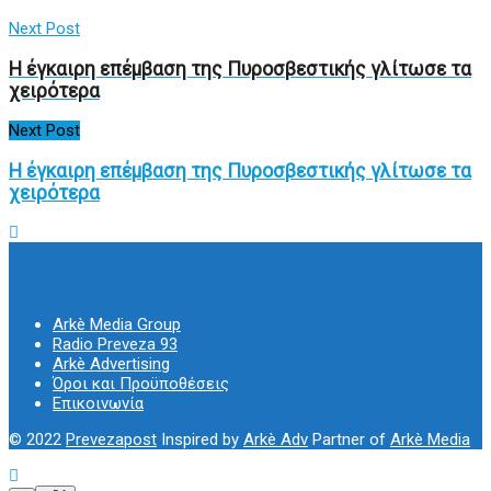
Next Post
Η έγκαιρη επέμβαση της Πυροσβεστικής γλίτωσε τα
χειρότερα
Next Post
Η έγκαιρη επέμβαση της Πυροσβεστικής γλίτωσε τα
χειρότερα
Arkè Media Group
Radio Preveza 93
Arkè Advertising
Όροι και Προϋποθέσεις
Επικοινωνία
© 2022
Prevezapost
Inspired by
Arkè Adv
Partner of
Arkè Media