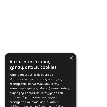
×
Αυτός ο ιστότοπος
χρησιμοποιεί cookies
Χρησιμοποιούμε cookies για να
εξατομικεύσουμε το περιεχόμενο, τις
διαφημίσεις και να αναλύσουμε την
επισκεψιμότητά μας. Μοιραζόμαστε επίσης
πληροφορίες σχετικά με τη χρήση του
ιστότοπού μας με τους συνεργάτες
διαφήμισης και ανάλυσης, οι οποίοι
ενδέχεται να τις συνδυάσουν με άλλες