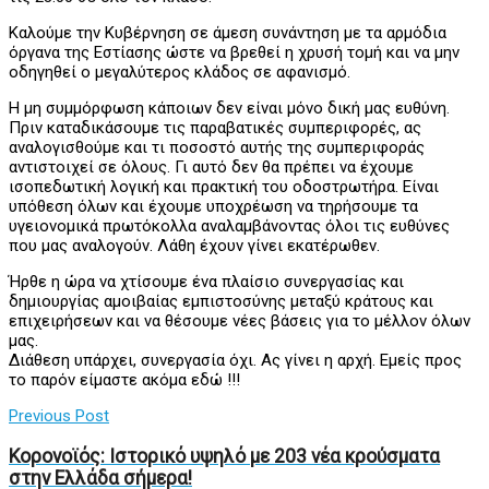
Καλούμε την Κυβέρνηση σε άμεση συνάντηση με τα αρμόδια
όργανα της Εστίασης ώστε να βρεθεί η χρυσή τομή και να μην
οδηγηθεί ο μεγαλύτερος κλάδος σε αφανισμό.
Η μη συμμόρφωση κάποιων δεν είναι μόνο δική μας ευθύνη.
Πριν καταδικάσουμε τις παραβατικές συμπεριφορές, ας
αναλογισθούμε και τι ποσοστό αυτής της συμπεριφοράς
αντιστοιχεί σε όλους. Γι αυτό δεν θα πρέπει να έχουμε
ισοπεδωτική λογική και πρακτική του οδοστρωτήρα. Είναι
υπόθεση όλων και έχουμε υποχρέωση να τηρήσουμε τα
υγειονομικά πρωτόκολλα αναλαμβάνοντας όλοι τις ευθύνες
που μας αναλογούν. Λάθη έχουν γίνει εκατέρωθεν.
Ήρθε η ώρα να χτίσουμε ένα πλαίσιο συνεργασίας και
δημιουργίας αμοιβαίας εμπιστοσύνης μεταξύ κράτους και
επιχειρήσεων και να θέσουμε νέες βάσεις για το μέλλον όλων
μας.
Διάθεση υπάρχει, συνεργασία όχι. Ας γίνει η αρχή. Εμείς προς
το παρόν είμαστε ακόμα εδώ !!!
Previous Post
Κορονοϊός: Ιστορικό υψηλό με 203 νέα κρούσματα
στην Ελλάδα σήμερα!