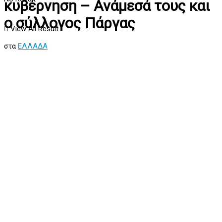
κυβέρνηση – Ανάμεσά τους και
ο σύλλογος Πάργας
View All Result
στα
ΕΛΛΑΔΑ