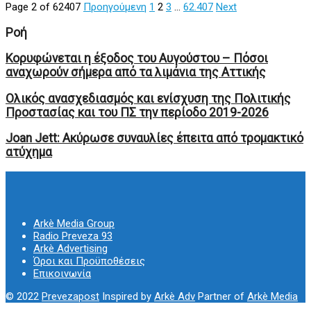
Page 2 of 62407
Προηγούμενη
1
2
3
…
62.407
Next
Ροή
Κορυφώνεται η έξοδος του Αυγούστου – Πόσοι
αναχωρούν σήμερα από τα λιμάνια της Αττικής
Ολικός ανασχεδιασμός και ενίσχυση της Πολιτικής
Προστασίας και του ΠΣ την περίοδο 2019-2026
Joan Jett: Ακύρωσε συναυλίες έπειτα από τρομακτικό
ατύχημα
Arkè Media Group
Radio Preveza 93
Arkè Advertising
Όροι και Προϋποθέσεις
Επικοινωνία
© 2022
Prevezapost
Inspired by
Arkè Adv
Partner of
Arkè Media