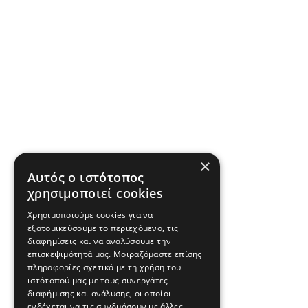
×
Αυτός ο ιστότοπος
χρησιμοποιεί cookies
Χρησιμοποιούμε cookies για να
εξατομικεύσουμε το περιεχόμενο, τις
διαφημίσεις και να αναλύσουμε την
επισκεψιμότητά μας. Μοιραζόμαστε επίσης
πληροφορίες σχετικά με τη χρήση του
ιστότοπού μας με τους συνεργάτες
διαφήμισης και ανάλυσης, οι οποίοι
ενδέχεται να τις συνδυάσουν με άλλες