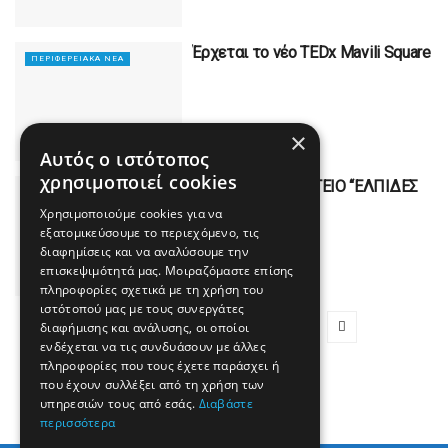
Έρχεται το νέο TEDx Mavili Square
ΠΕΡΙΦΕΡΕΙΑΚΆ ΝΈΑ
×
Αυτός ο ιστότοπος
χρησιμοποιεί cookies
ΑΘΛΗΤΙΚΟ ΣΩΜΑΤΕΙΟ “ΕΛΠΙΔΕΣ
ΠΕΡΙΦΕΡΕΙΑΚΆ ΝΈΑ
ΛΕΥΚΑΔΑΣ
Χρησιμοποιούμε cookies για να
εξατομικεύσουμε το περιεχόμενο, τις
διαφημίσεις και να αναλύσουμε την
επισκεψιμότητά μας. Μοιραζόμαστε επίσης
πληροφορίες σχετικά με τη χρήση του
ιστότοπού μας με τους συνεργάτες
1
2
3
…
26
διαφήμισης και ανάλυσης, οι οποίοι
ενδέχεται να τις συνδυάσουν με άλλες
πληροφορίες που τους έχετε παράσχει ή
που έχουν συλλέξει από τη χρήση των
υπηρεσιών τους από εσάς.
Διαβάστε
περισσότερα